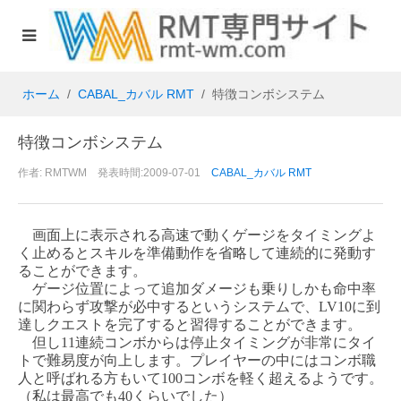
ホーム
CABAL_カバル RMT
特徴コンボシステム
特徴コンボシステム
作者: RMTWM 発表時間:2009-07-01
CABAL_カバル RMT
画面上に表示される高速で動くゲージをタイミングよ
く止めるとスキルを準備動作を省略して連続的に発動す
ることができます。
ゲージ位置によって追加ダメージも乗りしかも命中率
に関わらず攻撃が必中するというシステムで、
LV10
に到
達しクエストを完了すると習得することができます。
但し
11
連続コンボからは停止タイミングが非常にタイ
トで難易度が向上します。プレイヤーの中にはコンボ職
人と呼ばれる方もいて
100
コンボを軽く超えるようです。
（私は最高でも
40
くらいでした）