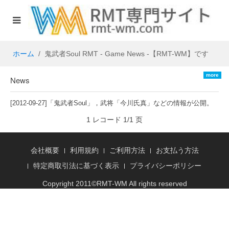
ホーム
鬼武者Soul RMT - Game News -【RMT-WM】です
more
News
[2012-09-27]
「鬼武者Soul」，武将「今川氏真」などの情報が公開。
先行テストのレポートも、鬼武者Soul RMT通貨の購入
1 レコード 1/1 页
会社概要
利用規約
ご利用方法
お支払う方法
特定商取引法に基づく表示
プライバシーポリシー
Copyright 2011©
RMT
-WM All rights reserved