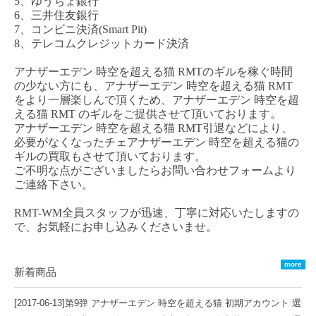
5、ゆうちょ銀行
6、三井住友銀行
7、コンビニ決済(Smart Pit)
8、テレコムクレジットカード決済
アナザーエデン
時空を超える猫
RMT
のギルを稼ぐ時間
の少ない方にも、
アナザーエデン
時空を超える猫
RM
T
をより一層楽しんで頂くため、
アナザーエデン
時空を超
える猫
RMT
のギルをご提供させて頂いております。
アナザーエデン
時空を超える猫
RMT
引退などにより、
必要がなくなった
チェ
アナザーエデン
時空を超える猫
の
ギルの買取もさせて頂いております。
ご不明な点がございましたらお問い合わせフォームより
ご連絡下さい。
RMT-WM全員スタッフが迅速、丁寧に対応いたしますの
で、お気軽にお申し込みくださいませ。
more
新着商品
[2017-06-13]
第9弹 アナザーエデン 時空を超える猫 初期アカウント 選