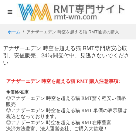
ホーム
アナザーエデン 時空を超える猫 RMT通貨の購入
アナザーエデン 時空を超える猫 RMT専門店安心取
引、安値販売、24時間受付中、見逃さないでくださ
い
アナザーエデン
時空を超える猫
RMT
購入注意事項
:
◈価格/在庫
◎
アナザーエデン
時空を超える猫
RMT
驚く程安い価格
販売
◎
アナザーエデン
時空を超える猫
RMT
単価の表示額は
税込となっております。
◎
アナザーエデン
時空を超える猫
RMT
在庫豊富
決済方法豊富、法人運営会社、ご購入大歓迎！