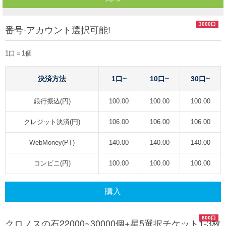
3000口
番号-アカウント選択可能!
1口＝1個
決済方法
1口~
10口~
30口~
銀行振込(円)
100.00
100.00
100.00
クレジット決済(円)
106.00
106.00
106.00
WebMoney(PT)
140.00
140.00
140.00
コンビニ(円)
100.00
100.00
100.00
購入
800口
クロノスの石22000~30000個+星5選択チケット1-3枚