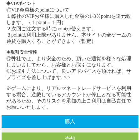
◈VIPポイント
◎VIP会員様のpointについて
１弊社の
VIPお客様に購入した金額の1-3％pointを還元致
します、（１point＝１円）
２次回ご注文する時にpointが使えます。
３pointは利用上限がありません、本サイトの全ゲームの
通貨を購入することができます（暫定）
◈取引安全情報
◎弊社では、より安全のため、頂いた通貨を様々な処理
しまいましてから、お客様とお取引になります。
◎お取引方法について、良いアドバイスを頂ければ、サ
プライズを差し上げます. ^.^
※ゲームにより、リアルマネートレードサービスを利用
する場合、遊戯しているアカウントが停止となる可能性
があるため、そのリスクを承知の上ご利用は自己責任で
お願いいたします。
購入
売却