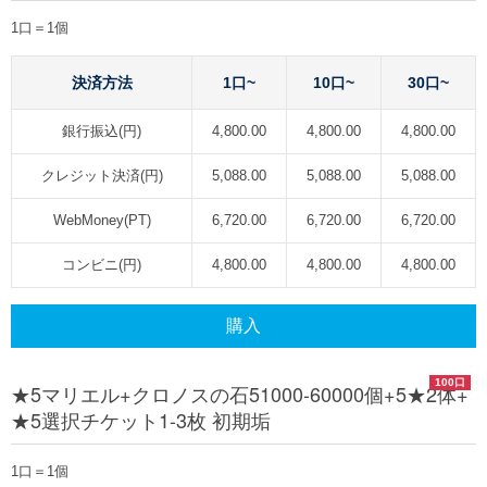
1口＝1個
決済方法
1口~
10口~
30口~
銀行振込(円)
4,800.00
4,800.00
4,800.00
クレジット決済(円)
5,088.00
5,088.00
5,088.00
WebMoney(PT)
6,720.00
6,720.00
6,720.00
コンビニ(円)
4,800.00
4,800.00
4,800.00
購入
100口
★5マリエル+クロノスの石51000-60000個+5★2体+
★5選択チケット1-3枚 初期垢
1口＝1個