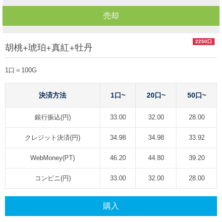
売却
2250口
胡桃+琥珀+真紅+牡丹
1口＝100G
決済方法
1口~
20口~
50口~
銀行振込(円)
33.00
32.00
28.00
クレジット決済(円)
34.98
34.98
33.92
WebMoney(PT)
46.20
44.80
39.20
コンビニ(円)
33.00
32.00
28.00
購入