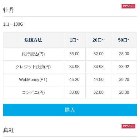
2250口
牡丹
1口＝100G
決済方法
1口~
20口~
50口~
銀行振込(円)
33.00
32.00
28.00
クレジット決済(円)
34.98
34.98
33.92
WebMoney(PT)
46.20
44.80
39.20
コンビニ(円)
33.00
32.00
28.00
購入
2250口
真紅