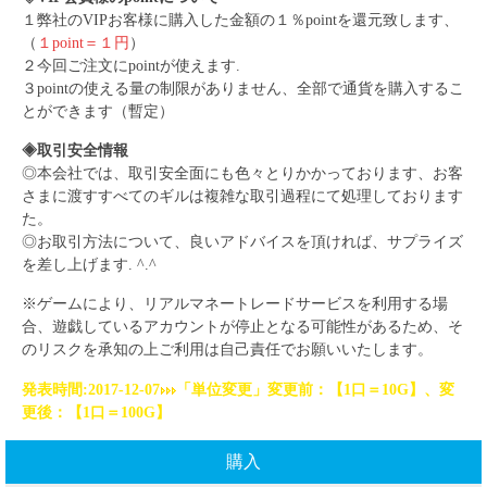
１弊社のVIPお客様に購入した金額の１％pointを還元致します、
（
１point＝１円
）
２今回ご注文にpointが使えます.
３pointの使える量の制限がありません、全部で通貨を購入するこ
とができます（暫定）
◈取引安全情報
◎本会社では、取引安全面にも色々とりかかっております、お客
さまに渡すすべてのギルは複雑な取引過程にて処理しております
た。
◎お取引方法について、良いアドバイスを頂ければ、サプライズ
を差し上げます. ^.^
※ゲームにより、リアルマネートレードサービスを利用する場
合、遊戯しているアカウントが停止となる可能性があるため、そ
のリスクを承知の上ご利用は自己責任でお願いいたします。
発表時間:2017-12-07
「単位変更」変更前：【1口＝10G】、変
更後：【1口＝100G】
購入