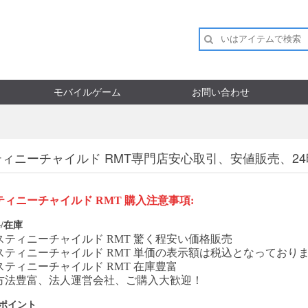
モバイルゲーム
お問い合わせ
ティニーチャイルド RMT専門店安心取引、安値販売、2
ティニーチャイルド
RMT
購入注意事項
:
/在庫
スティニーチャイルド
RMT
驚く程安い価格販売
スティニーチャイルド
RMT
単価の表示額は税込となっており
スティニーチャイルド
RMT
在庫豊富
方法豊富、法人運営会社、ご購入大歓迎！
Pポイント