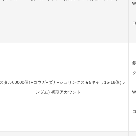
W
スタル60000個↑+コウガ+ダナ+シュリンクス★5キャラ15-18体(ラ
ンダム) 初期アカウント
W