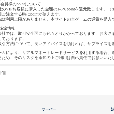
P会員様のpointについて
社の
VIPお客様に購入した金額の1-3％pointを還元致します、（１
回ご注文する時にpointが使えます。
ointは利用上限がありません、本サイトの全ゲームの通貨を購
引安全情報
会社では、取引安全面にも色々とりかかっております、お客さ
しております。
取引方法について、良いアドバイスを頂ければ、サプライズを差し上
ームにより、リアルマネートレードサービスを利用する場合、
るため、そのリスクを承知の上ご利用は自己責任でお願いいた
1個
サーバー