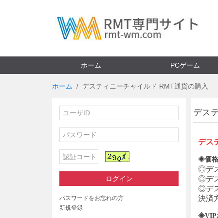
ホーム
PCゲーム
ホーム
デスティニーチャイルド RMT通貨の購入
デス
デス
◈価格
◎
デ
ログイン
◎
デ
◎
デ
決済
パスワードをお忘れの方
新規登録
◈VI