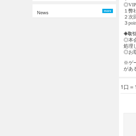
◎VI
１弊
News
more
２次
３p
◈取
◎本
処理
◎お
※ゲ
があ
1口＝