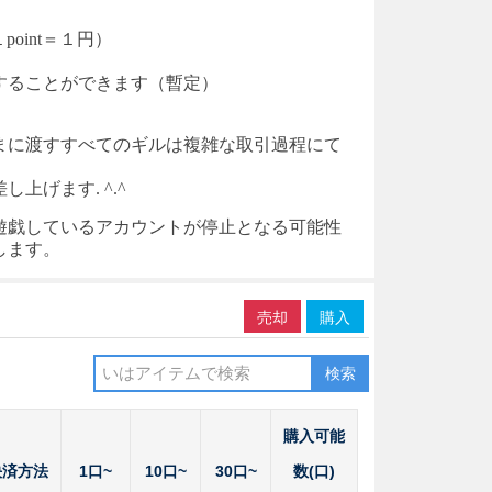
point＝１円）
入することができます（暫定）
まに渡すすべてのギルは複雑な取引過程にて
げます. ^.^
遊戯しているアカウントが停止となる可能性
します。
売却
購入
検索
購入可能
決済方法
1口~
10口~
30口~
数(口)