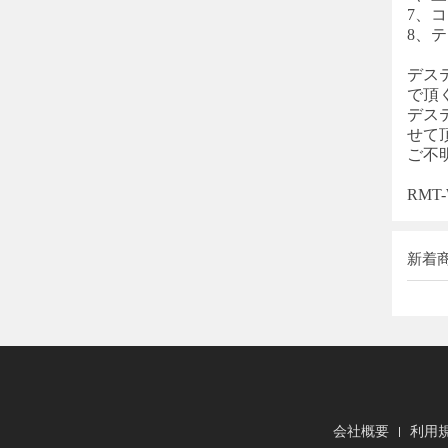
7、コン
8、
デス
で頂
デス
せて
ご不
RM
新着
会社概要
利用