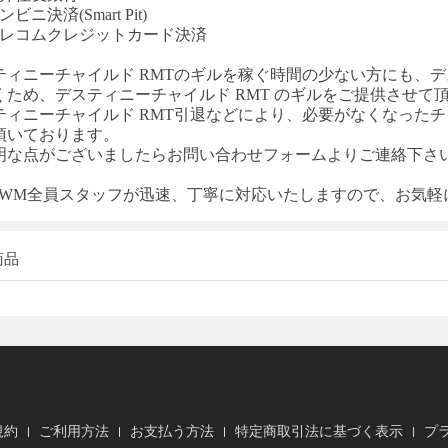
ビニ決済(Smart Pit)
テレコムクレジットカード決済
ティニーチャイルド
RMT
のギルを稼ぐ時間の少ない方にも、
デ
くため、
デスティニーチャイルド
RMT
のギルをご提供させて
ティニーチャイルド
RMT
引退などにより、必要がなくなった
チ
頂いております。
明な点がございましたらお問い合わせフォームよりご連絡下さ
T-WM全員スタッフが迅速、丁寧に対応いたしますので、お気
商品
規約
ご利用方法
お支払う方法
特定商取引法に基づく表示
プ