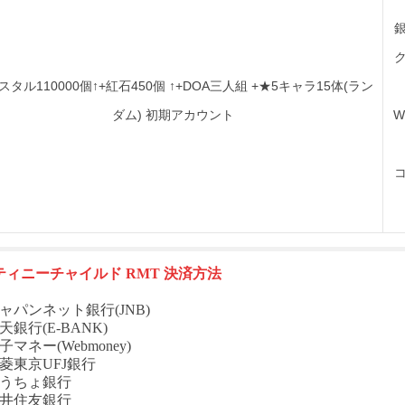
スタル110000個↑+紅石450個 ↑+DOA三人組 +★5キャラ15体(ラン
ダム) 初期アカウント
W
ティニーチャイルド
RMT
決済方法
ャパンネット銀行(JNB)
天銀行(E-BANK)
子マネー(Webmoney)
菱東京UFJ銀行
ゆうちょ銀行
三井住友銀行