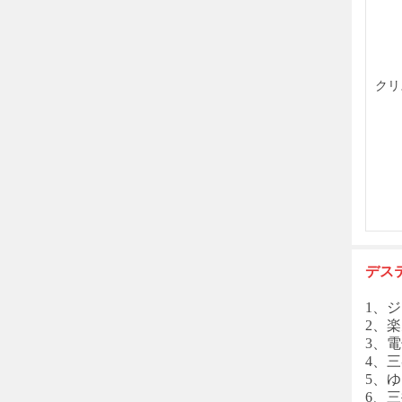
クリ
デス
1、ジ
2、楽
3、電
4、三
5、
6、