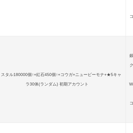
スタル180000個↑+紅石450個↑+コウガ+ニュービーモナ+★5キャ
ラ30体(ランダム) 初期アカウント
W