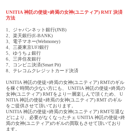
UNITIA 神託の使徒×終焉の女神(ユニティア) RMT
決済
方法
1、ジャパンネット銀行(JNB)
2、楽天銀行(E-BANK)
3、電子マネー(Webmoney)
4、三菱東京UFJ銀行
5、ゆうちょ銀行
6、三井住友銀行
7、コンビニ決済(Smart Pit)
8、テレコムクレジットカード決済
UNITIA 神託の使徒×終焉の女神(ユニティア) RMT
のギル
を稼ぐ時間の少ない方にも、
UNITIA 神託の使徒×終焉の
女神(ユニティア) RM
T
をより一層楽しんで頂くため、
U
NITIA 神託の使徒×終焉の女神(ユニティア) RMT
のギル
をご提供させて頂いております。
UNITIA 神託の使徒×終焉の女神(ユニティア) RMT
引退な
どにより、必要がなくなった
チェ
UNITIA 神託の使徒×終
焉の女神(ユニティア)
のギルの買取もさせて頂いており
ます。