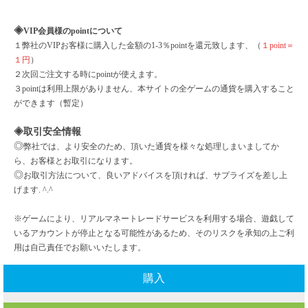
◈
VIP会員様のpointについて
１弊社の
VIPお客様に購入した金額の1-3％pointを還元致します、（
１
point＝
１円
）
２次回ご注文する時に
pointが使えます。
３
pointは利用上限がありません、本サイトの全ゲームの通貨を購入すること
ができます（暫定）
◈取引安全情報
◎
弊社では、より安全のため、頂いた通貨を様々な処理しまいましてか
ら、お客様とお取引になります。
◎
お取引方法について、良いアドバイスを頂ければ、サプライズを差し上
げます
. ^.^
※ゲームにより、リアルマネートレードサービスを利用する場合、遊戯して
いるアカウントが停止となる可能性があるため、そのリスクを承知の上ご利
用は自己責任でお願いいたします。
購入