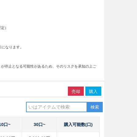
暫定）
引になります。
トが停止となる可能性があるため、そのリスクを承知の上ご
売却
購入
検索
10口~
30口~
購入可能数(口)