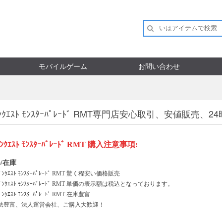
モバイルゲーム
お問い合わせ
ｺﾞﾝｸｴｽﾄ ﾓﾝｽﾀｰﾊﾟﾚｰﾄﾞ RMT専門店安心取引、安値
ﾝｸｴｽﾄ
ﾓﾝｽﾀｰﾊﾟﾚｰﾄﾞ
RMT
購入注意事項
:
/在庫
ﾞﾝｸｴｽﾄ
ﾓﾝｽﾀｰﾊﾟﾚｰﾄﾞ
RMT 驚く程安い価格販売
ﾞﾝｸｴｽﾄ
ﾓﾝｽﾀｰﾊﾟﾚｰﾄﾞ
RMT 単価の表示額は税込となっております。
ﾞﾝｸｴｽﾄ
ﾓﾝｽﾀｰﾊﾟﾚｰﾄﾞ
RMT 在庫豊富
法豊富、法人運営会社、ご購入大歓迎！