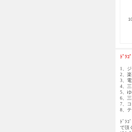
1
ﾄﾞﾗｺﾞ
1、ジ
2、楽
3、電
4、三
5、
6、
7、コン
8、
ﾄﾞﾗｺﾞ
で頂