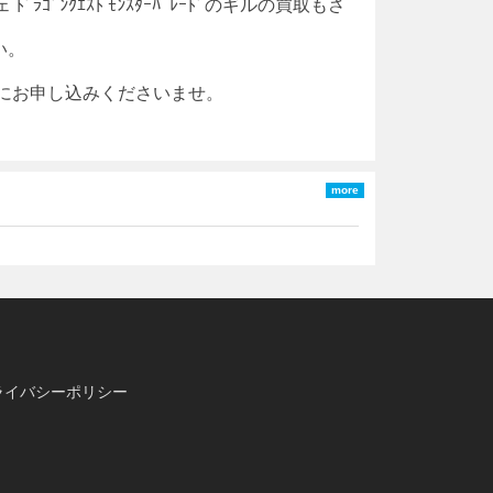
ェ
ﾄﾞﾗｺﾞﾝｸｴｽﾄ
ﾓﾝｽﾀｰﾊﾟﾚｰﾄﾞ
のギルの買取もさ
い。
軽にお申し込みくださいませ。
more
ライバシーポリシー