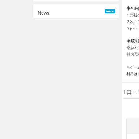
◈
VIP
News
more
１弊社
２次回
３
po
◈取
◎
弊社
◎
お取
※ゲー
利用は
1口＝