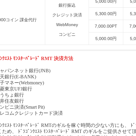
5,000.00円
5,
銀行振込
5,300.00円
5,
クレジット決済
000コイン 課金代行
WebMoney
7,000.00PT
7,0
コンビニ
5,000.00円
5,
ﾝｸｴｽﾄ
ﾓﾝｽﾀｰﾊﾟﾚｰﾄﾞ
RMT
決済方法
ャパンネット銀行(JNB)
天銀行(E-BANK)
子マネー(Webmoney)
菱東京UFJ銀行
ゆうちょ銀行
三井住友銀行
ビニ決済(Smart Pit)
テレコムクレジットカード決済
ﾝｸｴｽﾄ
ﾓﾝｽﾀｰﾊﾟﾚｰﾄﾞ
RMT
のギルを稼ぐ時間の少ない方にも、
ﾄﾞ
くため、
ﾄﾞﾗｺﾞﾝｸｴｽﾄ
ﾓﾝｽﾀｰﾊﾟﾚｰﾄﾞ
RMT
のギルをご提供させて