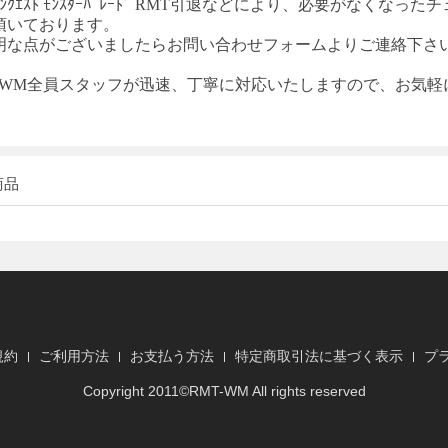
ﾝｸｴｽﾄ
ﾓﾝｽﾀｰﾊﾟﾚｰﾄﾞ
RMT
引退などにより、必要がなくなった
チ
頂いております。
明な点がございましたらお問い合わせフォームよりご連絡下さ
T-WM全員スタッフが迅速、丁寧に対応いたしますので、お気
商品
規約
ご利用方法
お支払う方法
特定商取引法に基づく表示
プ
Copyright 2011©
RMT
-WM All rights reserved