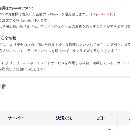
会員様のpointについて
の
VIPお客様に購入した金額の1-3％pointを還元致します、（
１
point＝１円
）
ご注文する時に
pointが使えます。
intは利用上限がありません、本サイトの全ゲームの通貨を購入することができます（
引安全情報
では、より安全のため、頂いた通貨を様々な処理しまいましてから、お客様とお取
引方法について、良いアドバイスを頂ければ、サプライズを差し上げます
. ^.^
ムにより、リアルマネートレードサービスを利用する場合、遊戯しているアカウン
自己責任でお願いいたします。
1個
サーバー
決済方法
1口~