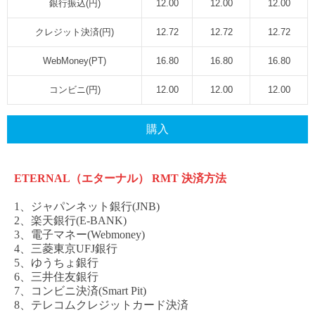
銀行振込(円)
12.00
12.00
12.00
クレジット決済(円)
12.72
12.72
12.72
WebMoney(PT)
16.80
16.80
16.80
コンビニ(円)
12.00
12.00
12.00
購入
ETERNAL（エターナル） RMT
決済方法
1、ジャパンネット銀行(JNB)
2、楽天銀行(E-BANK)
3、電子マネー(Webmoney)
4、三菱東京UFJ銀行
5、ゆうちょ銀行
6、三井住友銀行
7、コンビニ決済(Smart Pit)
8、テレコムクレジットカード決済