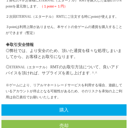
１弊社の
VIPお客様に
ETERNAL（エターナル）
RMTを購入した金額の1-3％
pointを還元致します、
（１
point＝１円）
２次回
ETERNAL（エターナル）
RMTにご注文する時にpointが使えます。
３
pointは利用上限がありません、本サイトの全ゲームの通貨を購入すること
ができます（暫定）
◈取引安全情報
◎弊社では、より安全のため、頂いた通貨を様々な処理しまいま
してから、お客様とお取引になります。
◎
RMTのお取引方法について、良いアド
ETERNAL（エターナル）
バイスを頂ければ、サプライズを差し上げます. ^.^
※ゲームにより、リアルマネートレードサービスを利用する場合、遊戯して
いるアカウントが停止となる可能性があるため、そのリスクを承知の上ご利
用は自己責任でお願いいたします。
購入
売却