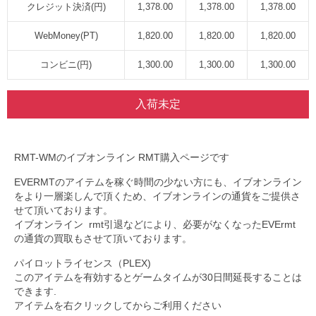
クレジット決済(円)
1,378.00
1,378.00
1,378.00
WebMoney(PT)
1,820.00
1,820.00
1,820.00
コンビニ(円)
1,300.00
1,300.00
1,300.00
入荷未定
RMT-WMのイブオンライン RMT購入ページです
EVERMTのアイテムを稼ぐ時間の少ない方にも、イブオンライン
をより一層楽しんで頂くため、イブオンラインの通貨をご提供さ
せて頂いております。
イブオンライン rmt引退などにより、必要がなくなったEVErmt
の通貨の買取もさせて頂いております。
パイロットライセンス（PLEX)
このアイテムを有効するとゲームタイムが30日間延長することは
できます.
アイテムを右クリックしてからご利用ください