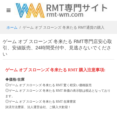
ホーム
ゲーム オブ スローンズ 冬来たる RMT通貨の購入
ゲーム オブ スローンズ 冬来たる RMT専門店安心取
引、安値販売、24時間受付中、見逃さないでくださ
い
ゲーム
オブ
スローンズ
冬来たる
RMT
購入注意事項
:
◈価格/在庫
◎
ゲーム
オブ
スローンズ
冬来たる
RMT 驚く程安い価格販売
◎
ゲーム
オブ
スローンズ
冬来たる
RMT 単価の表示額は税込となっており
ます。
◎
ゲーム
オブ
スローンズ
冬来たる
RMT 在庫豊富
決済方法豊富、法人運営会社、ご購入大歓迎！