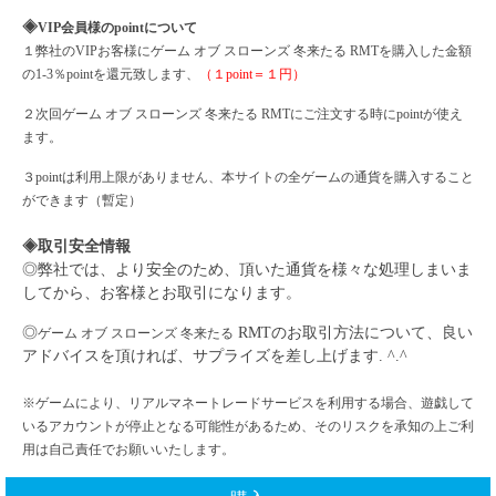
◈
VIP会員様のpointについて
１弊社の
VIPお客様に
ゲーム
オブ
スローンズ
冬来たる
RMTを購入した金額
の1-3％pointを還元致します、
（１
point＝１円）
２次回
ゲーム
オブ
スローンズ
冬来たる
RMTにご注文する時にpointが使え
ます。
３
pointは利用上限がありません、本サイトの全ゲームの通貨を購入すること
ができます（暫定）
◈取引安全情報
◎弊社では、より安全のため、頂いた通貨を様々な処理しまいま
してから、お客様とお取引になります。
◎
RMTのお取引方法について、良い
ゲーム
オブ
スローンズ
冬来たる
アドバイスを頂ければ、サプライズを差し上げます. ^.^
※ゲームにより、リアルマネートレードサービスを利用する場合、遊戯して
いるアカウントが停止となる可能性があるため、そのリスクを承知の上ご利
用は自己責任でお願いいたします。