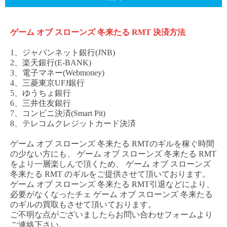
ゲーム
オブ
スローンズ
冬来たる
RMT
決済方法
1、ジャパンネット銀行(JNB)
2、楽天銀行(E-BANK)
3、電子マネー(Webmoney)
4、三菱東京UFJ銀行
5、ゆうちょ銀行
6、三井住友銀行
7、コンビニ決済(Smart Pit)
8、テレコムクレジットカード決済
ゲーム
オブ
スローンズ
冬来たる
RMT
のギルを稼ぐ時間
の少ない方にも、
ゲーム
オブ
スローンズ
冬来たる
RM
T
をより一層楽しんで頂くため、
ゲーム
オブ
スローンズ
冬来たる
RMT
のギルをご提供させて頂いております。
ゲーム
オブ
スローンズ
冬来たる
RMT
引退などにより、
必要がなくなった
チェ
ゲーム
オブ
スローンズ
冬来たる
のギルの買取もさせて頂いております。
ご不明な点がございましたらお問い合わせフォームより
ご連絡下さい。