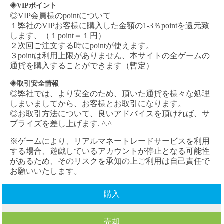
◈VIPポイント
◎VIP会員様のpointについて
１弊社の
VIPお客様に購入した金額の1-3％pointを還元致
します、（１point＝１円）
２次回ご注文する時にpointが使えます。
３pointは利用上限がありません、本サイトの全ゲームの
通貨を購入することができます（暫定）
◈取引安全情報
◎弊社では、より安全のため、頂いた通貨を様々な処理
しまいましてから、お客様とお取引になります。
◎お取引方法について、良いアドバイスを頂ければ、サ
プライズを差し上げます. ^.^
※ゲームにより、リアルマネートレードサービスを利用
する場合、遊戯しているアカウントが停止となる可能性
があるため、そのリスクを承知の上ご利用は自己責任で
お願いいたします。
購入
売却