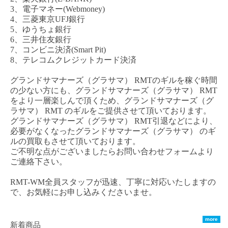
3、電子マネー(Webmoney)
4、三菱東京UFJ銀行
5、ゆうちょ銀行
6、三井住友銀行
7、コンビニ決済(Smart Pit)
8、テレコムクレジットカード決済
グランドサマナーズ（グラサマ）
RMTのギルを稼ぐ時間
の少ない方にも、
グランドサマナーズ（グラサマ）
RMT
をより一層楽しんで頂くため、
グランドサマナーズ（グ
ラサマ）
RMT のギルをご提供させて頂いております。
グランドサマナーズ（グラサマ）
RMT引退などにより、
必要がなくなった
グランドサマナーズ（グラサマ）
のギ
ルの買取もさせて頂いております。
ご不明な点がございましたらお問い合わせフォームより
ご連絡下さい。
RMT-WM全員スタッフが迅速、丁寧に対応いたしますの
で、お気軽にお申し込みくださいませ。
more
新着商品