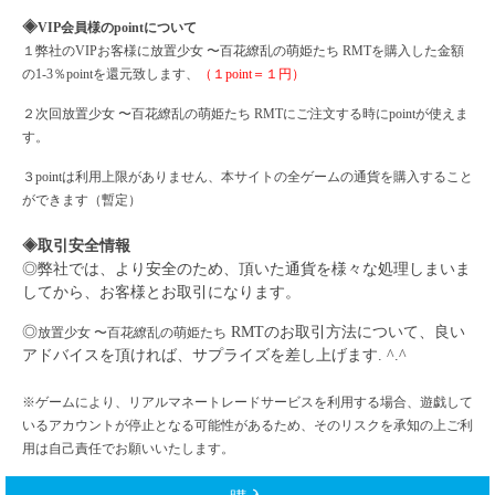
◈
VIP会員様のpointについて
１弊社の
VIPお客様に
放置少女
〜百花繚乱の萌姫たち
RMTを購入した金額
の1-3％pointを還元致します、
（１
point＝１円）
２次回
放置少女
〜百花繚乱の萌姫たち
RMTにご注文する時にpointが使えま
す。
３
pointは利用上限がありません、本サイトの全ゲームの通貨を購入すること
ができます（暫定）
◈取引安全情報
◎弊社では、より安全のため、頂いた通貨を様々な処理しまいま
してから、お客様とお取引になります。
◎
RMTのお取引方法について、良い
放置少女
〜百花繚乱の萌姫たち
アドバイスを頂ければ、サプライズを差し上げます. ^.^
※ゲームにより、リアルマネートレードサービスを利用する場合、遊戯して
いるアカウントが停止となる可能性があるため、そのリスクを承知の上ご利
用は自己責任でお願いいたします。