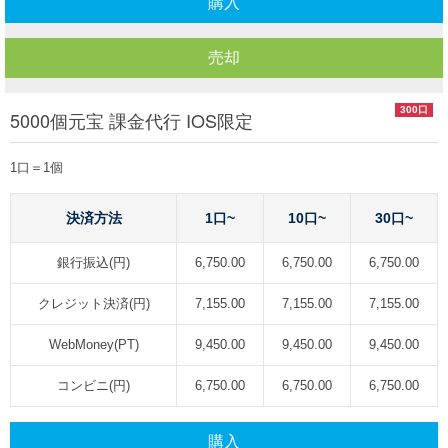
購入
売却
300口
5000個元宝 課金代行 IOS限定
1口＝1個
決済方法
1口~
10口~
30口~
銀行振込(円)
6,750.00
6,750.00
6,750.00
クレジット決済(円)
7,155.00
7,155.00
7,155.00
WebMoney(PT)
9,450.00
9,450.00
9,450.00
コンビニ(円)
6,750.00
6,750.00
6,750.00
購入