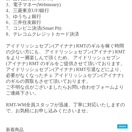
3、電子マネー(Webmoney)
4、三菱東京UFJ銀行
5、ゆうちょ銀行
6、三井住友銀行
7、コンビニ決済(Smart Pit)
8、テレコムクレジットカード決済
アイドリッシュセブン
(アイナナ) RMT
のギルを稼ぐ時間
の少ない方にも、
アイドリッシュセブン
(アイナナ) RM
T
をより一層楽しんで頂くため、
アイドリッシュセブン
(アイナナ) RMT
のギルをご提供させて頂いております。
アイドリッシュセブン
(アイナナ) RMT
引退などにより、
必要がなくなった
チェ
アイドリッシュセブン
(アイナナ)
のギルの買取もさせて頂いております。
ご不明な点がございましたらお問い合わせフォームより
ご連絡下さい。
RMT-WM全員スタッフが迅速、丁寧に対応いたしますの
で、お気軽にお申し込みくださいませ。
more
新着商品