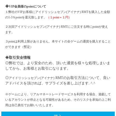
◈
VIP会員様のpointについて
１弊社の
VIPお客様に
アイドリッシュセブン
(アイナナ)
RMTを購入した金額
の1-3％pointを還元致します、
（１
point＝１円）
２次回
アイドリッシュセブン
(アイナナ)
RMTにご注文する時にpointが使え
ます。
３
pointは利用上限がありません、本サイトの全ゲームの通貨を購入すること
ができます（暫定）
◈取引安全情報
◎弊社では、より安全のため、頂いた通貨を様々な処理しまいま
してから、お客様とお取引になります。
◎
RMTのお取引方法について、良い
アイドリッシュセブン
(アイナナ)
アドバイスを頂ければ、サプライズを差し上げます. ^.^
※ゲームにより、リアルマネートレードサービスを利用する場合、遊戯して
いるアカウントが停止となる可能性があるため、そのリスクを承知の上ご利
用は自己責任でお願いいたします。