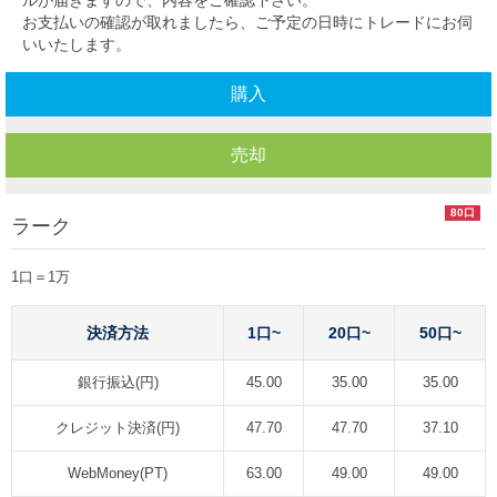
ルが届きますので、内容をご確認下さい。
お支払いの確認が取れましたら、ご予定の日時にトレードにお伺
いいたします。
購入
売却
80口
ラーク
1口＝1万
決済方法
1口~
20口~
50口~
銀行振込(円)
45.00
35.00
35.00
クレジット決済(円)
47.70
47.70
37.10
WebMoney(PT)
63.00
49.00
49.00