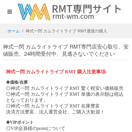
ホーム
神式一閃 カムライトライブ RMT通貨の購入
神式一閃 カムライトライブ RMT専門店安心取引、安
値販売、24時間受付中、見逃さないでください
神式一閃
カムライトライブ
RMT
購入注意事項
:
◈価格/在庫
◎
神式一閃
カムライトライブ
RMT
驚く程安い価格販売
◎
神式一閃
カムライトライブ
RMT
単価の表示額は税込
となっております。
◎
神式一閃
カムライトライブ
RMT
在庫豊富
決済方法豊富、法人運営会社、ご購入大歓迎！
◈VIPポイント
◎VIP会員様のpointについて