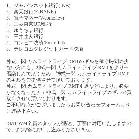
1、ジャパンネット銀行(JNB)
2、楽天銀行(E-BANK)
3、電子マネー(Webmoney)
4、三菱東京UFJ銀行
5、ゆうちょ銀行
6、三井住友銀行
7、コンビニ決済(Smart Pit)
8、テレコムクレジットカード決済
神式一閃
カムライトライブ
RMT
のギルを稼ぐ時間の少
ない方にも、
神式一閃
カムライトライブ
RM
T
をより一
層楽しんで頂くため、
神式一閃
カムライトライブ
RMT
のギルをご提供させて頂いております。
神式一閃
カムライトライブ
RMT
引退などにより、必要
がなくなった
チェ
神式一閃
カムライトライブ
のギルの買
取もさせて頂いております。
ご不明な点がございましたらお問い合わせフォームより
ご連絡下さい。
RMT-WM全員スタッフが迅速、丁寧に対応いたしますの
で、お気軽にお申し込みくださいませ。