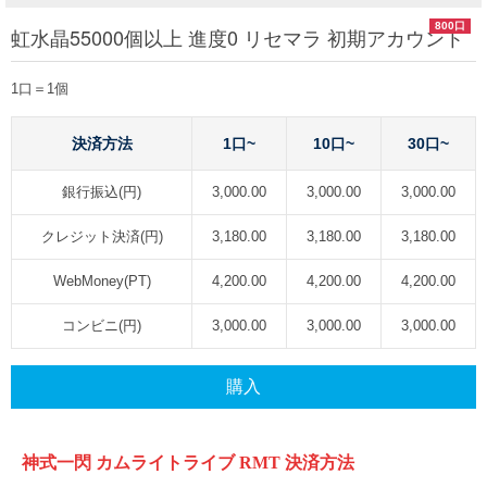
800口
虹水晶55000個以上 進度0 リセマラ 初期アカウント
1口＝1個
決済方法
1口~
10口~
30口~
銀行振込(円)
3,000.00
3,000.00
3,000.00
クレジット決済(円)
3,180.00
3,180.00
3,180.00
WebMoney(PT)
4,200.00
4,200.00
4,200.00
コンビニ(円)
3,000.00
3,000.00
3,000.00
購入
神式一閃
カムライトライブ
RMT
決済方法