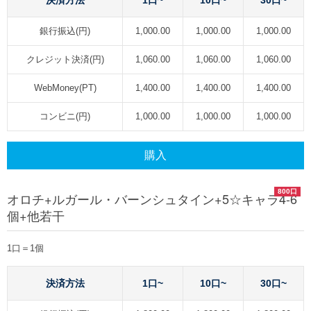
決済方法
1口~
10口~
30口~
銀行振込(円)
1,000.00
1,000.00
1,000.00
クレジット決済(円)
1,060.00
1,060.00
1,060.00
WebMoney(PT)
1,400.00
1,400.00
1,400.00
コンビニ(円)
1,000.00
1,000.00
1,000.00
購入
800口
オロチ+ルガール・バーンシュタイン+5☆キャラ4-6
個+他若干
1口＝1個
決済方法
1口~
10口~
30口~