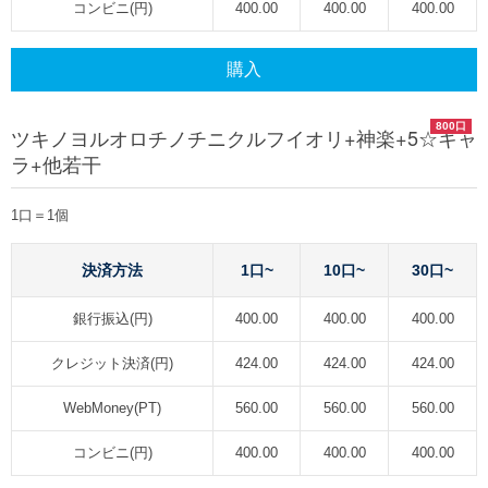
コンビニ(円)
400.00
400.00
400.00
購入
800口
ツキノヨルオロチノチニクルフイオリ+神楽+5☆キャ
ラ+他若干
1口＝1個
決済方法
1口~
10口~
30口~
銀行振込(円)
400.00
400.00
400.00
クレジット決済(円)
424.00
424.00
424.00
WebMoney(PT)
560.00
560.00
560.00
コンビニ(円)
400.00
400.00
400.00