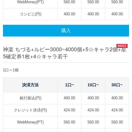
WebMoney(PT)
560.00
560.00
560.00
コンビニ(円)
400.00
400.00
400.00
購入
800口
神楽 ちづる+ルビー3000~4000個+5☆キャラ2個+星
5確定券1枚+4☆キャラ若干
1口＝1個
決済方法
1口~
10口~
30口~
銀行振込(円)
400.00
400.00
400.00
クレジット決済(円)
424.00
424.00
424.00
WebMoney(PT)
560.00
560.00
560.00