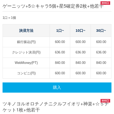
800口
ゲーニッツ+5☆キャラ5個+星5確定券2枚+他若干
1口＝1個
決済方法
1口~
10口~
30口~
銀行振込(円)
600.00
600.00
600.00
クレジット決済(円)
636.00
636.00
636.00
WebMoney(PT)
840.00
840.00
840.00
コンビニ(円)
600.00
600.00
600.00
購入
800口
ツキノヨルオロチノチニクルフイオリ+神楽+☆５チ
ケット1枚+他若干