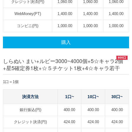
クレジット決済(円)
1,060.00
1,060.00
1,060.00
WebMoney(PT)
1,400.00
1,400.00
1,400.00
コンビニ(円)
1,000.00
1,000.00
1,000.00
購入
800口
しらぬい まい+ルビー3000~4000個+5☆キャラ2個
+星5確定券1枚+☆５チケット1枚+4☆キャラ若干
1口＝1個
決済方法
1口~
10口~
30口~
銀行振込(円)
400.00
400.00
400.00
クレジット決済(円)
424.00
424.00
424.00