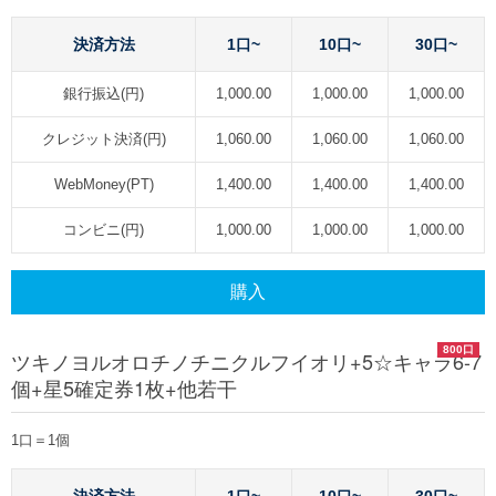
決済方法
1口~
10口~
30口~
銀行振込(円)
1,000.00
1,000.00
1,000.00
クレジット決済(円)
1,060.00
1,060.00
1,060.00
WebMoney(PT)
1,400.00
1,400.00
1,400.00
コンビニ(円)
1,000.00
1,000.00
1,000.00
購入
800口
ツキノヨルオロチノチニクルフイオリ+5☆キャラ6-7
個+星5確定券1枚+他若干
1口＝1個