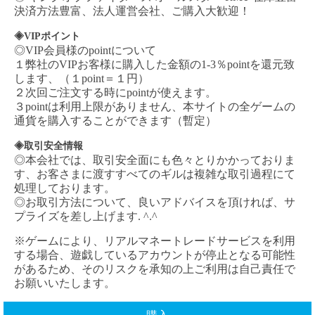
決済方法豊富、法人運営会社、ご購入大歓迎！
◈VIPポイント
◎VIP会員様のpointについて
１弊社の
VIPお客様に購入した金額の1-3％pointを還元致
します、（１point＝１円）
２次回ご注文する時にpointが使えます。
３pointは利用上限がありません、本サイトの全ゲームの
通貨を購入することができます（暫定）
◈取引安全情報
◎本会社では、取引安全面にも色々とりかかっておりま
す、お客さまに渡すすべてのギルは複雑な取引過程にて
処理しております。
◎お取引方法について、良いアドバイスを頂ければ、サ
プライズを差し上げます. ^.^
※ゲームにより、リアルマネートレードサービスを利用
する場合、遊戯しているアカウントが停止となる可能性
があるため、そのリスクを承知の上ご利用は自己責任で
お願いいたします。