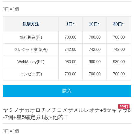
1口＝1個
決済方法
1口~
10口~
30口~
銀行振込(円)
700.00
700.00
700.00
クレジット決済(円)
742.00
742.00
742.00
WebMoney(PT)
980.00
980.00
980.00
コンビニ(円)
700.00
700.00
700.00
購入
800口
ヤミノナカオロチノチコメザメルレオナ+5☆キャラ6
-7個+星5確定券1枚+他若干
1口＝1個