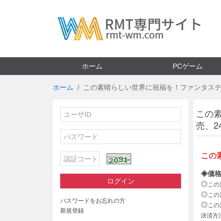
ホーム
PCゲーム
ホーム
この素晴らしい世界に祝福を！ファンタスティ
この素
売、
この
◈価格
ログイン
◎
この
◎
この
パスワードをお忘れの方
◎
この
新規登録
決済方