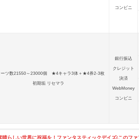
コンビニ
銀行振込
クレジット
ーツ数21550～23000個 ★4キャラ3体＋★4券2-3枚
決済
初期垢 リセマラ
WebMoney
コンビニ
素晴らしい世界に祝福を！ファンタスティックデイズ
(このファン