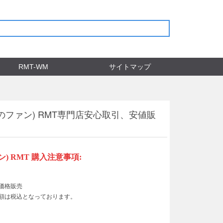
RMT-WM
サイトマップ
ファン) RMT専門店安心取引、安値販
ン)
RMT
購入注意事項
:
い価格販売
示額は税込となっております。