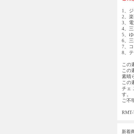
1、ジ
2、楽
3、電
4、三
5、
6、
7、コン
8、
この
この
素晴
この
チェ
す。
ご不
RM
新着