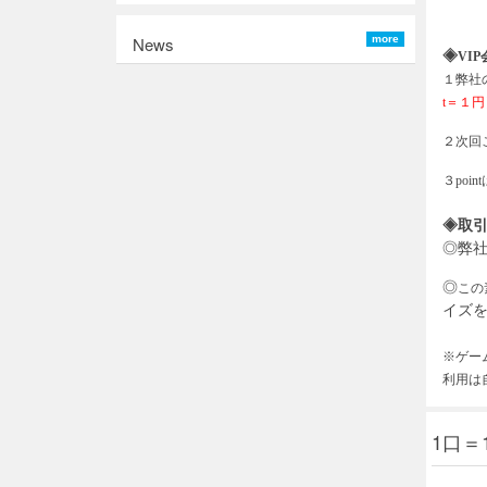
News
more
◈
VIP
１弊社
t＝１円
２次回
３
po
◈取
◎弊
◎
この
イズを
※ゲー
利用は
1口＝