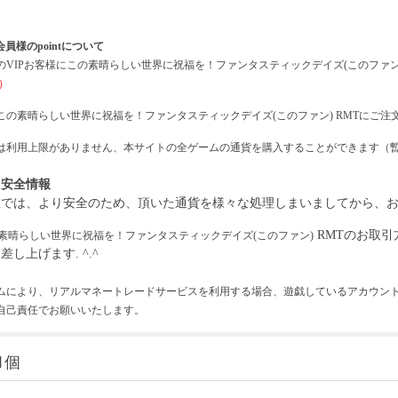
会員様のpointについて
の
VIPお客様に
この素晴らしい世界に祝福を！ファンタスティックデイズ
(このファン
）
この素晴らしい世界に祝福を！ファンタスティックデイズ
(このファン)
RMTにご注文
intは利用上限がありません、本サイトの全ゲームの通貨を購入することができます（
引安全情報
社では、より安全のため、頂いた通貨を様々な処理しまいましてから、
RMTのお取
素晴らしい世界に祝福を！ファンタスティックデイズ
(このファン)
差し上げます. ^.^
ムにより、リアルマネートレードサービスを利用する場合、遊戯しているアカウン
自己責任でお願いいたします。
1個