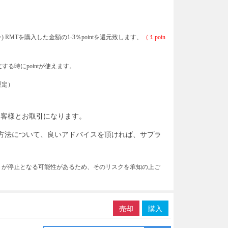
)
RMTを購入した金額の1-3％pointを還元致します、
（１
poin
する時にpointが使えます。
暫定）
お客様とお取引になります。
引方法について、良いアドバイスを頂ければ、サプラ
トが停止となる可能性があるため、そのリスクを承知の上ご
売却
購入