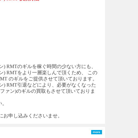
) RMT
のギルを稼ぐ時間の少ない方にも、
) RM
T
をより一層楽しんで頂くため、
この
RMT
のギルをご提供させて頂いております。
) RMT
引退などにより、必要がなくなった
のファン)
のギルの買取もさせて頂いておりま
い。
軽にお申し込みくださいませ。
more