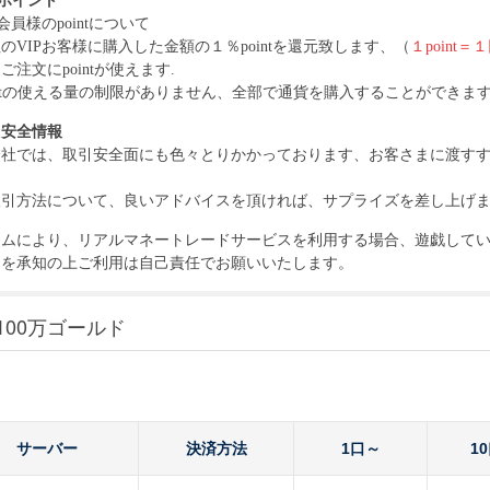
Pポイント
P会員様のpointについて
のVIPお客様に購入した金額の１％pointを還元致します、（
１point＝
ご注文にpointが使えます.
intの使える量の制限がありません、全部で通貨を購入することができま
引安全情報
会社では、取引安全面にも色々とりかかっております、お客さまに渡す
引方法について、良いアドバイスを頂ければ、サプライズを差し上げます.
ームにより、リアルマネートレードサービスを利用する場合、遊戯して
クを承知の上ご利用は自己責任でお願いいたします。
100万ゴールド
サーバー
決済方法
1口～
1