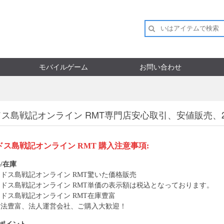
モバイルゲーム
お問い合わせ
ドス島戦記オンライン RMT専門店安心取引、安値販売、
ドス島戦記オンライン RMT
購入注意事項:
/在庫
ードス島戦記オンライン
RMT
驚いた価格販売
ードス島戦記オンライン
RMT
単価の表示額は税込となっております。
ードス島戦記オンライン
RMT
在庫豊富
方法豊富、法人運営会社、ご購入大歓迎！