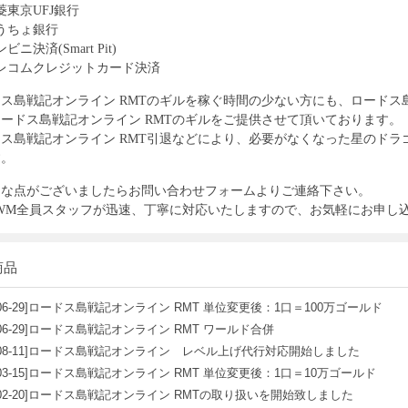
菱東京UFJ銀行
うちょ銀行
ビニ決済(Smart Pit)
レコムクレジットカード決済
ス島戦記オンライン RMT
のギルを稼ぐ時間の少ない方にも、
ロードス
ードス島戦記オンライン RMT
のギルをご提供させて頂いております。
ス島戦記オンライン RMT
引退などにより、必要がなくなった
星のドラ
す。
明な点がございましたらお問い合わせフォームよりご連絡下さい。
-WM全員スタッフが迅速、丁寧に対応いたしますので、お気軽にお申し
商品
06-29]
ロードス島戦記オンライン RMT 単位変更後：1口＝100万ゴールド
06-29]
ロードス島戦記オンライン RMT ワールド合併
08-11]
ロードス島戦記オンライン レベル上げ代行対応開始しました
03-15]
ロードス島戦記オンライン RMT 単位変更後：1口＝10万ゴールド
02-20]
ロードス島戦記オンライン RMTの取り扱いを開始致しました