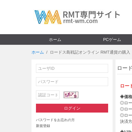
ホーム
PCゲーム
ホーム
ロードス島戦記オンライン RMT通貨の購入
ロー
ロー
◈価格
◎
ロ
ログイン
◎
ロ
◎
ロ
パスワードをお忘れの方
決済
新規登録