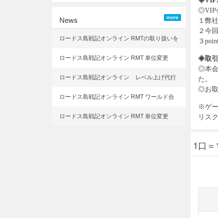
◈VI
◎VI
News
more
１弊社
２今回
ロードス島戦記オンライン RMTの取り扱いを
３po
開始致しました
ロードス島戦記オンライン RMT 単位変更
◈取
◎本
後：1口＝10万ゴールド
ロードス島戦記オンライン レベル上げ代行
た。
◎お取
対応開始しました
ロードス島戦記オンライン RMT ワールド合
※ゲ
併
ロードス島戦記オンライン RMT 単位変更
リス
後：1口＝100万ゴールド
1口＝