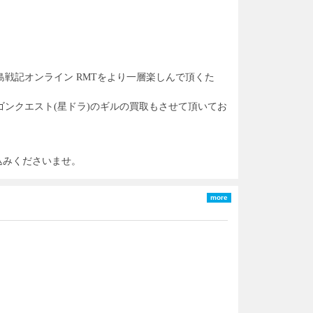
島戦記オンライン RMT
をより一層楽しんで頂くた
ゴンクエスト(星ドラ)
のギルの買取もさせて頂いてお
込みくださいませ。
more