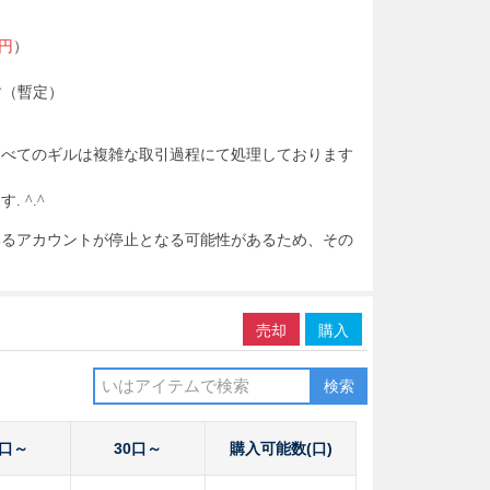
１円
）
す（暫定）
すべてのギルは複雑な取引過程にて処理しております
 ^.^
いるアカウントが停止となる可能性があるため、その
売却
購入
検索
0口～
30口～
購入可能数(口)