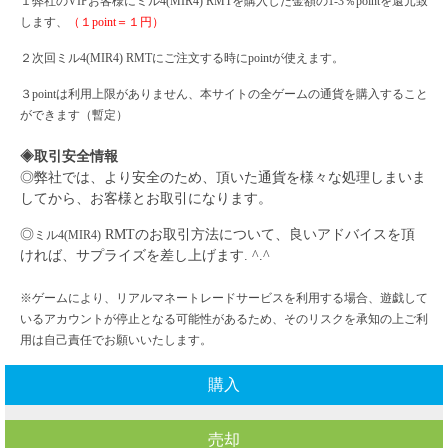
１弊社の
VIPお客様に
ミル
4(MIR4)
RMTを購入した金額の1-3％pointを還元致
します、
（１
point＝１円）
２次回
ミル
4(MIR4)
RMTにご注文する時にpointが使えます。
３
pointは利用上限がありません、本サイトの全ゲームの通貨を購入すること
ができます（暫定）
◈取引安全情報
◎弊社では、より安全のため、頂いた通貨を様々な処理しまいま
してから、お客様とお取引になります。
◎
RMTのお取引方法について、良いアドバイスを頂
ミル
4(MIR4)
ければ、サプライズを差し上げます. ^.^
※ゲームにより、リアルマネートレードサービスを利用する場合、遊戯して
いるアカウントが停止となる可能性があるため、そのリスクを承知の上ご利
用は自己責任でお願いいたします。
購入
売却