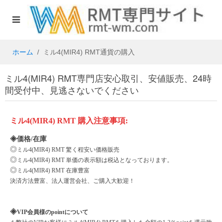
ホーム
ミル4(MIR4) RMT通貨の購入
ミル4(MIR4) RMT専門店安心取引、安値販売、24時
間受付中、見逃さないでください
ミル
4(MIR4)
RMT
購入注意事項
:
◈価格/在庫
◎
ミル
4(MIR4)
RMT 驚く程安い価格販売
◎
ミル
4(MIR4)
RMT 単価の表示額は税込となっております。
◎
ミル
4(MIR4)
RMT 在庫豊富
決済方法豊富、法人運営会社、ご購入大歓迎！
◈
VIP会員様のpointについて