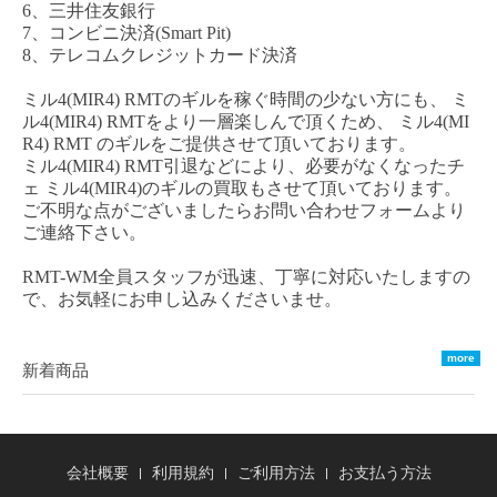
6、三井住友銀行
7、コンビニ決済(Smart Pit)
8、テレコムクレジットカード決済
ミル
4(MIR4) RMT
のギルを稼ぐ時間の少ない方にも、
ミ
ル
4(MIR4) RM
T
をより一層楽しんで頂くため、
ミル
4(MI
R4) RMT
のギルをご提供させて頂いております。
ミル
4(MIR4) RMT
引退などにより、必要がなくなった
チ
ェ
ミル
4(MIR4)
のギルの買取もさせて頂いております。
ご不明な点がございましたらお問い合わせフォームより
ご連絡下さい。
RMT-WM全員スタッフが迅速、丁寧に対応いたしますの
で、お気軽にお申し込みくださいませ。
more
新着商品
会社概要
利用規約
ご利用方法
お支払う方法