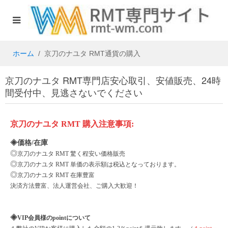
ホーム
京刀のナユタ RMT通貨の購入
京刀のナユタ RMT専門店安心取引、安値販売、24時
間受付中、見逃さないでください
京刀のナユタ
RMT
購入注意事項
:
◈価格/在庫
◎
京刀のナユタ
RMT 驚く程安い価格販売
◎
京刀のナユタ
RMT 単価の表示額は税込となっております。
◎
京刀のナユタ
RMT 在庫豊富
決済方法豊富、法人運営会社、ご購入大歓迎！
◈
VIP会員様のpointについて