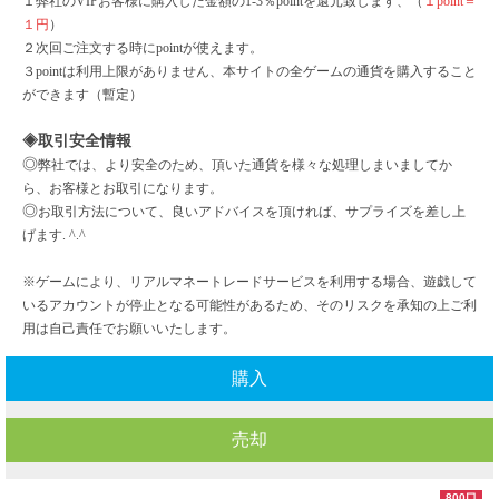
１弊社の
VIPお客様に購入した金額の1-3％pointを還元致します、（
１
point＝
１円
）
２次回ご注文する時に
pointが使えます。
３
pointは利用上限がありません、本サイトの全ゲームの通貨を購入すること
ができます（暫定）
◈取引安全情報
◎
弊社では、より安全のため、頂いた通貨を様々な処理しまいましてか
ら、お客様とお取引になります。
◎
お取引方法について、良いアドバイスを頂ければ、サプライズを差し上
げます
. ^.^
※ゲームにより、リアルマネートレードサービスを利用する場合、遊戯して
いるアカウントが停止となる可能性があるため、そのリスクを承知の上ご利
用は自己責任でお願いいたします。
購入
売却
800口