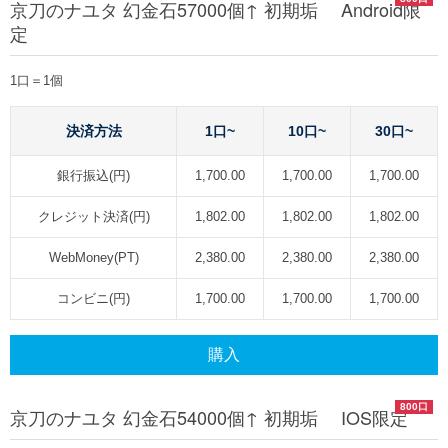
京刀のナユタ 幻金石57000個↑ 初期垢 Android限
定
1口＝1個
決済方法
1口~
10口~
30口~
銀行振込(円)
1,700.00
1,700.00
1,700.00
クレジット決済(円)
1,802.00
1,802.00
1,802.00
WebMoney(PT)
2,380.00
2,380.00
2,380.00
コンビニ(円)
1,700.00
1,700.00
1,700.00
購入
800口
京刀のナユタ 幻金石54000個↑ 初期垢 IOS限定