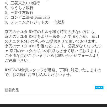
4、三菱東京UFJ銀行
5、ゆうちょ銀行
6、三井住友銀行
7、コンビニ決済(Smart Pit)
8、テレコムクレジットカード決済
京刀のナユタ
RMT
のギルを稼ぐ時間の少ない方にも、
京刀のナユタ
RM
T
をより一層楽しんで頂くため、
京刀
のナユタ
RMT
のギルをご提供させて頂いております。
京刀のナユタ
RMT
引退などにより、必要がなくなった
チ
ェ
京刀のナユタ
のギルの買取もさせて頂いております。
ご不明な点がございましたらお問い合わせフォームより
ご連絡下さい。
RMT-WM全員スタッフが迅速、丁寧に対応いたしますの
で、お気軽にお申し込みくださいませ。
more
新着商品