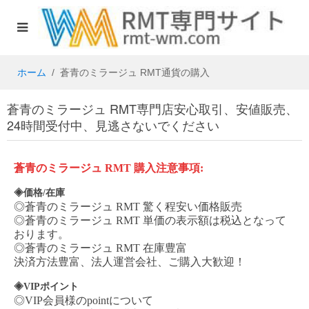
ホーム
蒼青のミラージュ RMT通貨の購入
蒼青のミラージュ RMT専門店安心取引、安値販売、
24時間受付中、見逃さないでください
蒼青のミラージュ
RMT
購入注意事項
:
◈価格/在庫
◎
蒼青のミラージュ
RMT
驚く程安い価格販売
◎
蒼青のミラージュ
RMT
単価の表示額は税込となって
おります。
◎
蒼青のミラージュ
RMT
在庫豊富
決済方法豊富、法人運営会社、ご購入大歓迎！
◈VIPポイント
◎VIP会員様のpointについて