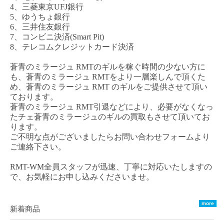
4、三菱東京UFJ銀行
5、ゆうちょ銀行
6、三井住友銀行
7、コンビニ決済(Smart Pit)
8、テレコムクレジットカード決済
蒼青のミラージュ
RMT
のギルを稼ぐ時間の少ない方に
も、
蒼青のミラージュ
RM
T
をより一層楽しんで頂くた
め、
蒼青のミラージュ
RMT
のギルをご提供させて頂い
ております。
蒼青のミラージュ
RMT
引退などにより、必要がなくなっ
た
チェ
蒼青のミラージュ
のギルの買取もさせて頂いてお
ります。
ご不明な点がございましたらお問い合わせフォームより
ご連絡下さい。
RMT-WM全員スタッフが迅速、丁寧に対応いたしますの
で、お気軽にお申し込みくださいませ。
more
新着商品