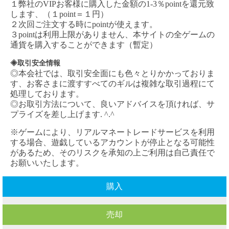
１弊社の
VIPお客様に購入した金額の1-3％pointを還元致
します、（１point＝１円）
２次回ご注文する時にpointが使えます。
３pointは利用上限がありません、本サイトの全ゲームの
通貨を購入することができます（暫定）
◈取引安全情報
◎本会社では、取引安全面にも色々とりかかっておりま
す、お客さまに渡すすべてのギルは複雑な取引過程にて
処理しております。
◎お取引方法について、良いアドバイスを頂ければ、サ
プライズを差し上げます. ^.^
※ゲームにより、リアルマネートレードサービスを利用
する場合、遊戯しているアカウントが停止となる可能性
があるため、そのリスクを承知の上ご利用は自己責任で
お願いいたします。
購入
売却