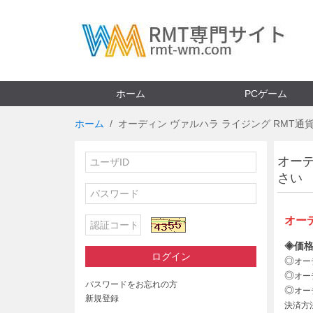
ホーム
PCゲーム
ホーム
オーディン ヴァルハラ ライジング RMT通
オーデ
さい
オー
◈価格
ログイン
◎
オー
◎
オー
パスワードをお忘れの方
◎
オー
新規登録
決済方