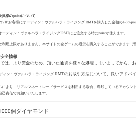
会員様のpointについて
の
VIPお客様に
オーディン：ヴァルハラ・ライジング
RMTを購入した金額の1-3％po
オーディン：ヴァルハラ・ライジング
RMTにご注文する時にpointが使えます。
intは利用上限がありません、本サイトの全ゲームの通貨を購入することができます（
引安全情報
社では、より安全のため、頂いた通貨を様々な処理しまいましてから、
RMTのお取引方法について、良いアドバイ
ディン：ヴァルハラ・ライジング
ムにより、リアルマネートレードサービスを利用する場合、遊戯しているアカウン
自己責任でお願いいたします。
1000個ダイヤモンド