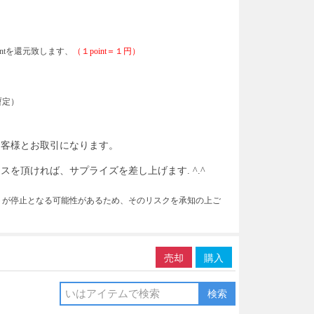
intを還元致します、
（１
point＝１円）
暫定）
お客様とお取引になります。
スを頂ければ、サプライズを差し上げます. ^.^
トが停止となる可能性があるため、そのリスクを承知の上ご
売却
購入
検索