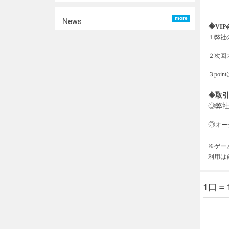
News
more
◈
VIP
１弊社
２次回
３
po
◈取
◎弊
◎
オー
※ゲー
利用は
1口＝