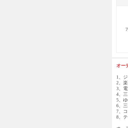
オー
1、ジ
2、楽
3、電
4、三
5、
6、
7、コン
8、