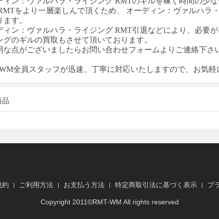
ディン：ヴァルハラ・ライジング
RMT
のギルを稼ぐ時間の少な
RM
T
をより一層楽しんで頂くため、
オーディン：ヴァルハラ
ります。
ディン：ヴァルハラ・ライジング
RMT
引退などにより、必要が
ング
のギルの買取もさせて頂いております。
明な点がございましたらお問い合わせフォームよりご連絡下さ
T-WM全員スタッフが迅速、丁寧に対応いたしますので、お気
商品
規約
ご利用方法
お支払う方法
特定商取引法に基づく表示
プ
Copyright 2011©
RMT
-WM All rights reserved