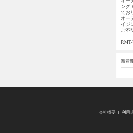
オー
ング
てお
オー
イジ
ご不
RM
新着
会社概要
利用