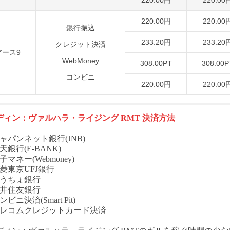
220.00円
220.00
220.00円
220.00
銀行振込
233.20円
233.20
クレジット決済
アース9
WebMoney
308.00PT
308.00P
コンビニ
220.00円
220.00
ディン：ヴァルハラ・ライジング
RMT
決済方法
ャパンネット銀行(JNB)
天銀行(E-BANK)
子マネー(Webmoney)
菱東京UFJ銀行
ゆうちょ銀行
三井住友銀行
ビニ決済(Smart Pit)
テレコムクレジットカード決済