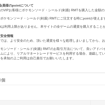
P会員様のpointについて
のVIPお客様にポケモンソード・シールド(剣盾) RMTを購入した金額の1-3
ポケモンソード・シールド(剣盾) RMTにご注文する時にpointが使えま
intは利用上限がありません、本サイトの全ゲームの通貨を購入すること
引安全情報
社では、より安全のため、頂いた通貨を様々な処理しまいましてから、
モンソード・シールド(剣盾) RMTのお取引方法について、良いアドバイ
ームにより、リアルマネートレードサービスを利用する場合、遊戯して
クを承知の上ご利用は自己責任でお願いいたします。
1個