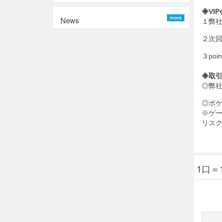
◈VI
News
more
１弊社
２次回
３po
◈取
◎弊
◎ポケ
※ゲ
リス
1口＝