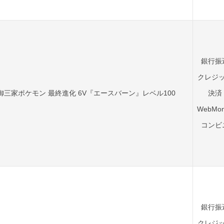
銀行振
クレジ
御三家ポケモン 最終進化 6V『エースバーン』レベル100
決済
WebMon
コンビ
銀行振
クレジ