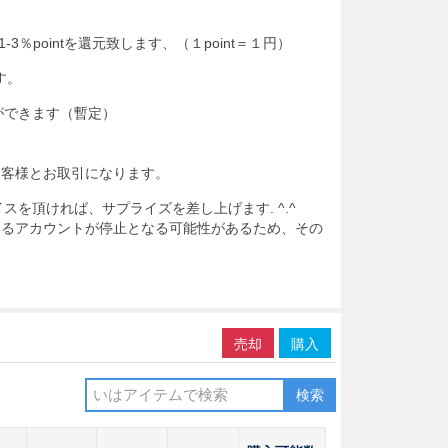
％pointを還元致します、（１point＝１円）
す。
ができます（暫定）
お客様とお取引になります。
スを頂ければ、サプライズを差し上げます. ^.^
いるアカウントが停止となる可能性があるため、その
売却
購入
検索