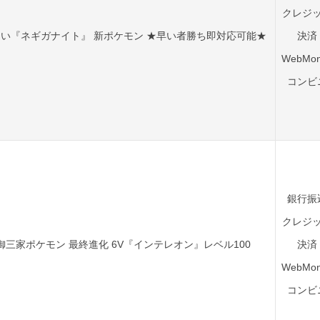
クレジ
い『ネギガナイト』 新ポケモン ★早い者勝ち即対応可能★
決済
WebMon
コンビ
銀行振
クレジ
御三家ポケモン 最終進化 6V『インテレオン』レベル100
決済
WebMon
コンビ