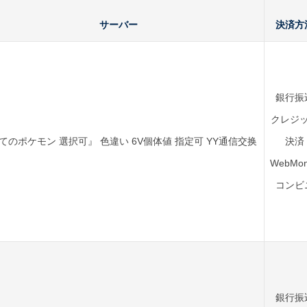
サーバー
決済方
銀行振
クレジ
てのポケモン 選択可』 色違い 6V個体値 指定可 YY通信交换
決済
WebMon
コンビ
銀行振