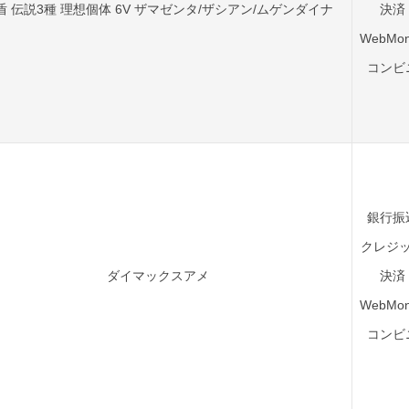
盾 伝説3種 理想個体 6V ザマゼンタ/ザシアン/ムゲンダイナ
決済
WebMon
コンビ
銀行振
クレジ
ダイマックスアメ
決済
WebMon
コンビ