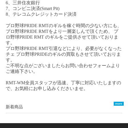
6、三井住友銀行
7、コンビニ決済(Smart Pit)
8、テレコムクレジットカード決済
プロ野球
PRIDE RMT
のギルを稼ぐ時間の少ない方にも、
プロ野球
PRIDE RM
T
をより一層楽しんで頂くため、
プ
ロ野球
PRIDE RMT
のギルをご提供させて頂いておりま
す。
プロ野球
PRIDE RMT
引退などにより、必要がなくなった
チェ
プロ野球
PRIDE
のギルの買取もさせて頂いておりま
す。
ご不明な点がございましたらお問い合わせフォームより
ご連絡下さい。
RMT-WM全員スタッフが迅速、丁寧に対応いたしますの
で、お気軽にお申し込みくださいませ。
more
新着商品