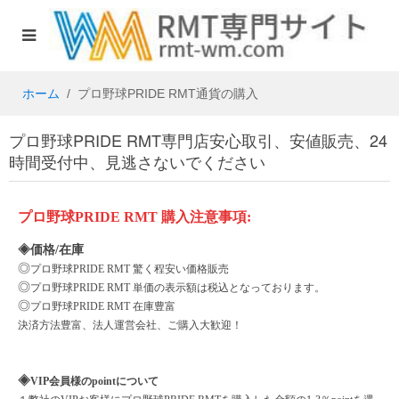
ホーム
プロ野球PRIDE RMT通貨の購入
プロ野球PRIDE RMT専門店安心取引、安値販売、24
時間受付中、見逃さないでください
プロ野球
PRIDE
RMT
購入注意事項
:
◈価格/在庫
◎
プロ野球
PRIDE
RMT 驚く程安い価格販売
◎
プロ野球
PRIDE
RMT 単価の表示額は税込となっております。
◎
プロ野球
PRIDE
RMT 在庫豊富
決済方法豊富、法人運営会社、ご購入大歓迎！
◈
VIP会員様のpointについて