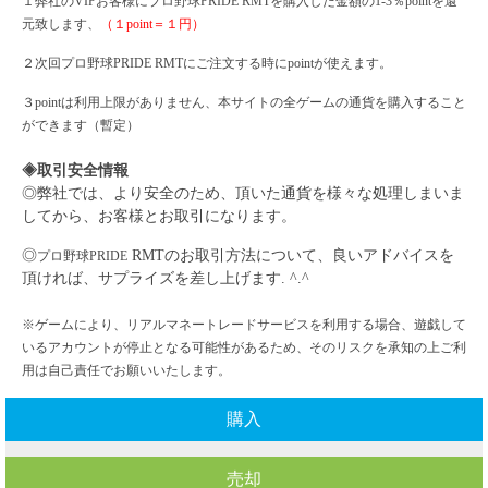
１弊社の
VIPお客様に
プロ野球
PRIDE
RMTを購入した金額の1-3％pointを還
元致します、
（１
point＝１円）
２次回
プロ野球
PRIDE
RMTにご注文する時にpointが使えます。
３
pointは利用上限がありません、本サイトの全ゲームの通貨を購入すること
ができます（暫定）
◈取引安全情報
◎弊社では、より安全のため、頂いた通貨を様々な処理しまいま
してから、お客様とお取引になります。
◎
RMTのお取引方法について、良いアドバイスを
プロ野球
PRIDE
頂ければ、サプライズを差し上げます. ^.^
※ゲームにより、リアルマネートレードサービスを利用する場合、遊戯して
いるアカウントが停止となる可能性があるため、そのリスクを承知の上ご利
用は自己責任でお願いいたします。
購入
売却