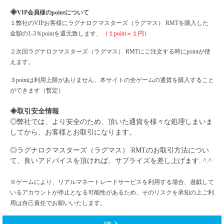
◈
VIP会員様のpointについて
１弊社の
VIPお客様に
ラグナロクマスターズ（ラグマス）
RMTを購入した
金額の1-3％pointを還元致します、
（１
point＝１円）
２次回
ラグナロクマスターズ（ラグマス）
RMTにご注文する時にpointが使
えます。
３
pointは利用上限がありません、本サイトの全ゲームの通貨を購入すること
ができます（暫定）
◈取引安全情報
◎弊社では、より安全のため、頂いた通貨を様々な処理しまいま
してから、お客様とお取引になります。
◎
ラグナロクマスターズ（ラグマス）
RMTのお取引方法につい
て、良いアドバイスを頂ければ、サプライズを差し上げます. ^.^
※ゲームにより、リアルマネートレードサービスを利用する場合、遊戯して
いるアカウントが停止となる可能性があるため、そのリスクを承知の上ご利
用は自己責任でお願いいたします。