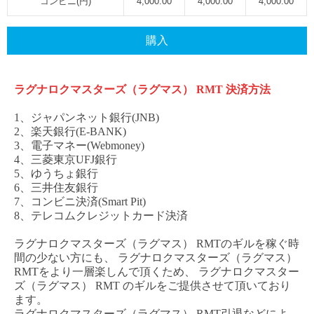
コンビニ(円)
4,000.00
4,000.00
4,000.00
購入
ラグナロクマスターズ（ラグマス）
RMT
決済方法
1、ジャパンネット銀行(JNB)
2、楽天銀行(E-BANK)
3、電子マネー(Webmoney)
4、三菱東京UFJ銀行
5、ゆうちょ銀行
6、三井住友銀行
7、コンビニ決済(Smart Pit)
8、テレコムクレジットカード決済
ラグナロクマスターズ（ラグマス）
RMT
のギルを稼ぐ時
間の少ない方にも、
ラグナロクマスターズ（ラグマス）
RM
T
をより一層楽しんで頂くため、
ラグナロクマスター
ズ（ラグマス）
RMT
のギルをご提供させて頂いており
ます。
ラグナロクマスターズ（ラグマス）
RMT
引退などによ