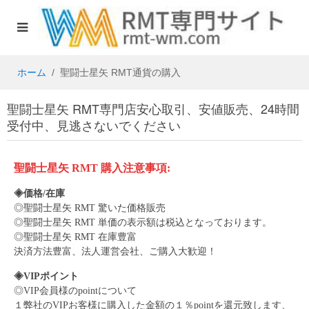
ホーム
聖闘士星矢 RMT通貨の購入
聖闘士星矢 RMT専門店安心取引、安値販売、24時間
受付中、見逃さないでください
聖闘士星矢
RMT
購入注意事項:
◈価格/在庫
◎
聖闘士星矢
RMT 驚いた価格販売
◎
聖闘士星矢
RMT 単価の表示額は税込となっております。
◎
聖闘士星矢
RMT 在庫豊富
決済方法豊富、法人運営会社、ご購入大歓迎！
◈VIPポイント
◎VIP会員様のpointについて
１弊社のVIPお客様に購入した金額の１％pointを還元致します、