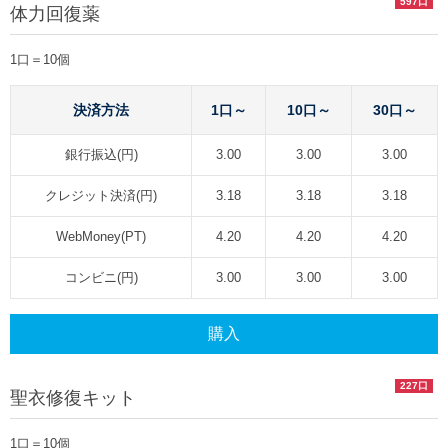
597口
体力回復薬
1口＝10個
決済方法
1口～
10口～
30口～
銀行振込(円)
3.00
3.00
3.00
クレジット決済(円)
3.18
3.18
3.18
WebMoney(PT)
4.20
4.20
4.20
コンビニ(円)
3.00
3.00
3.00
購入
227口
聖衣修復キット
1口＝10個