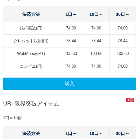
決済方法
1口～
10口～
30口～
銀行振込(円)
74.00
74.00
74.00
クレジット決済(円)
78.44
78.44
78.44
WebMoney(PT)
103.60
103.60
103.60
コンビニ(円)
74.00
74.00
74.00
購入
5口
UR+限界突破アイテム
1口＝10個
決済方法
1口～
10口～
30口～