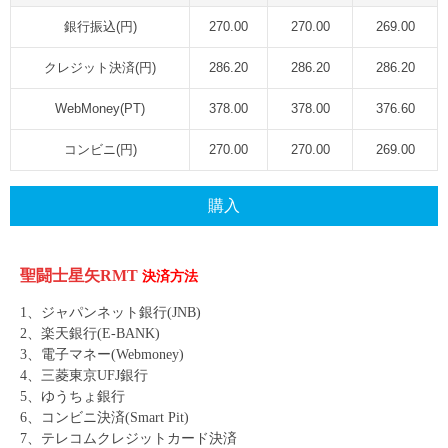
銀行振込(円)
270.00
270.00
269.00
クレジット決済(円)
286.20
286.20
286.20
WebMoney(PT)
378.00
378.00
376.60
コンビニ(円)
270.00
270.00
269.00
購入
聖闘士星矢
RMT
決済方法
1
、ジャパンネット銀行
(JNB)
2
、楽天銀行
(E-BANK)
3
、電子マネー
(Webmoney)
4
、三菱東京
UFJ
銀行
5
、ゆうちょ銀行
6
、コンビニ決済
(Smart Pit)
7
、テレコムクレジットカード決済