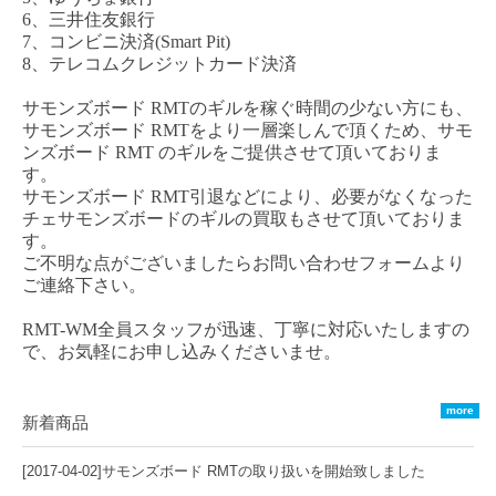
6、三井住友銀行
7、コンビニ決済(Smart Pit)
8、テレコムクレジットカード決済
サモンズボード
RMT
のギルを稼ぐ時間の少ない方にも、
サモンズボード
RM
T
をより一層楽しんで頂くため、
サモ
ンズボード
RMT
のギルをご提供させて頂いておりま
す。
サモンズボード
RMT
引退などにより、必要がなくなった
チェ
サモンズボード
のギルの買取もさせて頂いておりま
す。
ご不明な点がございましたらお問い合わせフォームより
ご連絡下さい。
RMT-WM全員スタッフが迅速、丁寧に対応いたしますの
で、お気軽にお申し込みくださいませ。
more
新着商品
[2017-04-02]
サモンズボード RMTの取り扱いを開始致しました