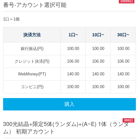
10000口
番号-アカウント選択可能
1口＝1個
決済方法
1口~
10口~
30口~
銀行振込(円)
100.00
100.00
100.00
クレジット決済(円)
106.00
106.00
106.00
WebMoney(PT)
140.00
140.00
140.00
コンビニ(円)
100.00
100.00
100.00
購入
300口
300光結晶+限定5体(ランダム)+(A~E) 1体（ランダ
ム） 初期アカウント