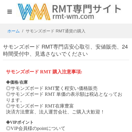
ホーム
サモンズボード RMT通貨の購入
サモンズボード RMT専門店安心取引、安値販売、24
時間受付中、見逃さないでください
サモンズボード
RMT
購入注意事項
:
◈価格/在庫
◎
サモンズボード
RMT
驚く程安い価格販売
◎
サモンズボード
RMT
単価の表示額は税込となってお
ります。
◎
サモンズボード
RMT
在庫豊富
決済方法豊富、法人運営会社、ご購入大歓迎！
◈VIPポイント
◎VIP会員様のpointについて