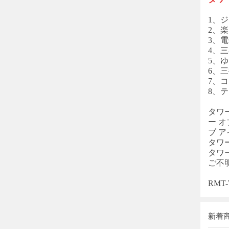
1、ジ
2、楽
3、電
4、三
5、
6、
7、コン
8、
タワ
ー 
ブ 
タワ
タワ
ご不
RM
新着