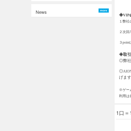
News
more
◈
VIP
１弊社
２次回
３
po
◈取
◎弊
◎
AI
げます.
※ゲー
利用は
1口＝