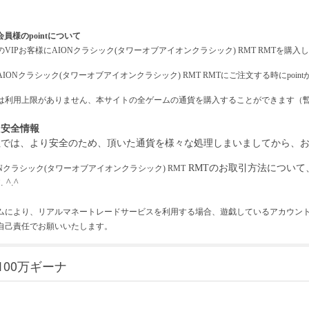
会員様のpointについて
の
VIPお客様に
AIONクラシック(タワーオブアイオンクラシック)
RMT
RMTを購入し
AIONクラシック(タワーオブアイオンクラシック)
RMT
RMTにご注文する時にpoin
intは利用上限がありません、本サイトの全ゲームの通貨を購入することができます（
引安全情報
社では、より安全のため、頂いた通貨を様々な処理しまいましてから、
RMTのお取引方法につい
ONクラシック(タワーオブアイオンクラシック)
RMT
 ^.^
ムにより、リアルマネートレードサービスを利用する場合、遊戯しているアカウン
自己責任でお願いいたします。
100万ギーナ