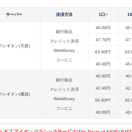
サーバー
決済方法
1口~
1
45.00円
45
銀行振込
47.70円
47
クレジット決済
フレギオン(天族)
WebMoney
63.00PT
63.
コンビニ
45.00円
45
40.00円
40
銀行振込
42.40円
42
クレジット決済
フレギオン(魔族)
WebMoney
56.00PT
56.
コンビニ
40.00円
40
ー オブ アイオン クラシックサービス
(The Tower of AION) RM