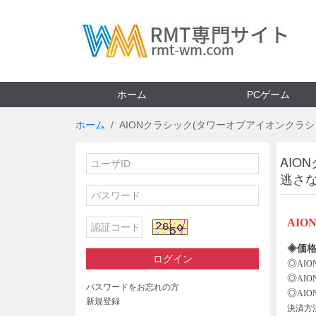
ホーム
PCゲーム
ホーム
AIONクラシック(タワーオブアイオンクラシ
AIO
逃さ
AI
◈価格
ログイン
◎
AI
◎
AI
パスワードをお忘れの方
◎
AI
新規登録
決済方