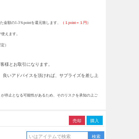
た金額の1-3％pointを還元致します、
（１
point＝１円）
tが使えます。
暫定）
お客様とお取引になります。
て、良いアドバイスを頂ければ、サプライズを差し上
トが停止となる可能性があるため、そのリスクを承知の上ご
売却
購入
検索