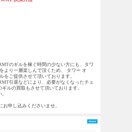
 RMT
のギルを稼ぐ時間の少ない方にも、
タワ
をより一層楽しんで頂くため、
タワー オ
ルをご提供させて頂いております。
 RMT
引退などにより、必要がなくなった
チェ
のギルの買取もさせて頂いております。
い。
軽にお申し込みくださいませ。
more