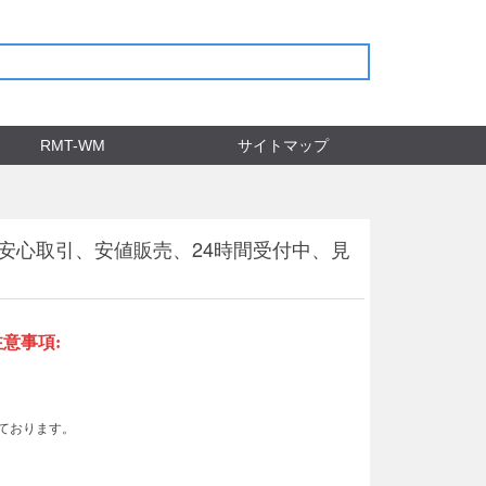
RMT-WM
サイトマップ
門店安心取引、安値販売、24時間受付中、見
注意事項
:
っております。