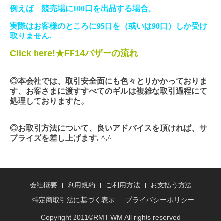
例えば 競売場に
100
口を出品する場合、
実際はお客様のところに
95
口を（或いは
90
口）しか受け
取りません
.
Click here!★FF14バザーの流れ
◎
本会社では、取引安全面にも色々とりかかっておりま
す、お客さまに渡すすべてのギルは複雑な取引過程にて
処理しておりますた。
◎
お取引方法について、良いアドバイスを頂ければ、サ
プライズを差し上げます
.
^.^
会社概要
利用規約
ご利用方法
お支払う方法
特定商取引法に基づく表示
プライバシーポリシー
Copyright 2011©
RMT
-WM All rights reserved