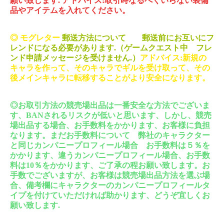
願い致します
.
アドバイス
:
取引時なるべくいらない装備
品やアイテムを入れてください。
◎
モグレター
郵送方法について 郵送前にお互いにフ
レンドになる必要があります
.
（ゲームクエスト中 フレ
ンド申請メッセージを受けません
.
）
アドバイス
:
新規の
キャラを作って、そのキャラでギルを受け取って、その
後メインキャラに転移することがより安全になります。
◎
お取引方法の競売場出品は一番安全な方法でございま
す、
BAN
されるリスクが低いと思います、しかし、競売
場出品する場合、お手数料をかかります、お客様に負担
なります。まだお手数料について 弊社のキャラクター
と同じカンパニープロフィール場合 お手数料は５％を
かかります、違うカンパニープロフィール場合、お手数
料は
10
％をかかります、ご了承の程お願い致します。お
手数でございますが、お客様は競売場出品方法を選ぶ場
合、備考欄にキャラクターのカンパニープロフィールタ
イプを付けていただければ助かります、どうぞ宜しくお
願い致します
.