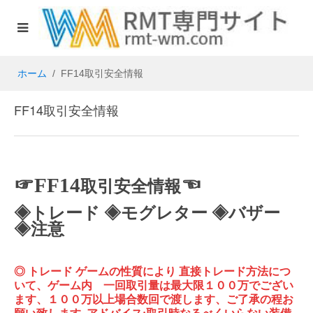
ホーム
FF14取引安全情報
FF14取引安全情報
☞FF14
☜
取引安全情報
◈
トレード
◈
モグレター
◈
バザー
◈注意
◎
トレード
ゲームの性質により
直接トレード方法につ
いて、ゲーム内 一回取引量は最大限１００万でござい
ます、１００万以上場合数回で渡します、ご了承の程お