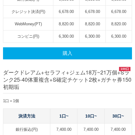
クレジット決済(円)
6,678.00
6,678.00
6,678.00
WebMoney(PT)
8,820.00
8,820.00
8,820.00
コンビニ(円)
6,300.00
6,300.00
6,300.00
購入
100口
ダークドレアム+セラフィ+ジェム18万~21万個+Sラ
ンク25-40体重複含+S確定チケット2枚+ガチャ券150
初期垢
1口＝1個
決済方法
1口~
10口~
30口~
銀行振込(円)
7,400.00
7,400.00
7,400.00