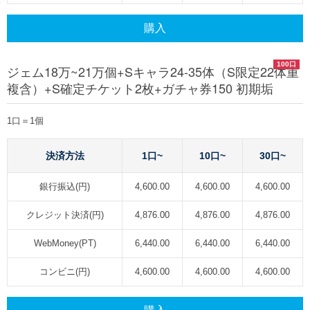
購入
100口
ジェム18万~21万個+Sキャラ24-35体（S限定22体重
複含）+S確定チケット2枚+ガチャ券150 初期垢
1口＝1個
決済方法
1口~
10口~
30口~
銀行振込(円)
4,600.00
4,600.00
4,600.00
クレジット決済(円)
4,876.00
4,876.00
4,876.00
WebMoney(PT)
6,440.00
6,440.00
6,440.00
コンビニ(円)
4,600.00
4,600.00
4,600.00