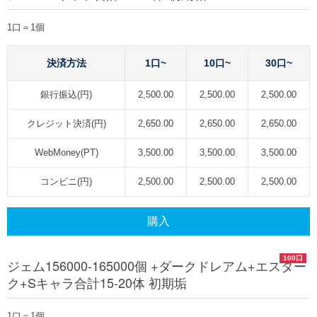
1口＝1個
決済方法
1口~
10口~
30口~
銀行振込(円)
2,500.00
2,500.00
2,500.00
クレジット決済(円)
2,650.00
2,650.00
2,650.00
WebMoney(PT)
3,500.00
3,500.00
3,500.00
コンビニ(円)
2,500.00
2,500.00
2,500.00
購入
100口
ジェム156000-165000個 +ダークドレアム+エスター
ク+Sキャラ合計15-20体 初期垢
1口＝1個