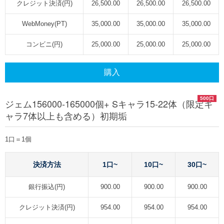
クレジット決済(円)
26,500.00
26,500.00
26,500.00
WebMoney(PT)
35,000.00
35,000.00
35,000.00
コンビニ(円)
25,000.00
25,000.00
25,000.00
購入
500口
ジェム156000-165000個+ Sキャラ15-22体（限定キ
ャラ7体以上も含める）初期垢
1口＝1個
決済方法
1口~
10口~
30口~
銀行振込(円)
900.00
900.00
900.00
クレジット決済(円)
954.00
954.00
954.00