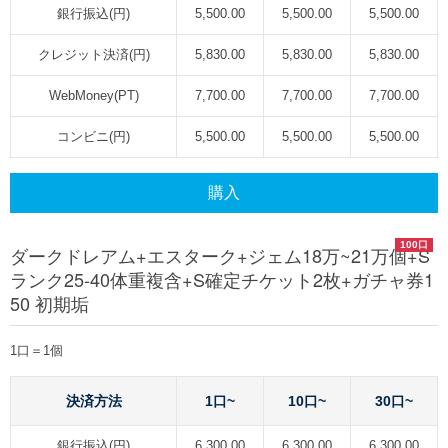
銀行振込(円)
5,500.00
5,500.00
5,500.00
クレジット決済(円)
5,830.00
5,830.00
5,830.00
WebMoney(PT)
7,700.00
7,700.00
7,700.00
コンビニ(円)
5,500.00
5,500.00
5,500.00
購入
100口
ダークドレアム+エスターク+ジェム18万~21万個+S
ランク25-40体重複含+S確定チケット2枚+ガチャ券1
50 初期垢
1口＝1個
決済方法
1口~
10口~
30口~
銀行振込(円)
6,300.00
6,300.00
6,300.00