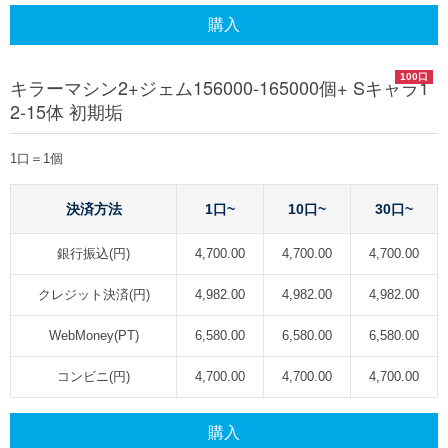
購入
100口
キラーマシン2+ジェム156000-165000個+ Sキャラ1
2-15体 初期垢
1口＝1個
決済方法
1口~
10口~
30口~
銀行振込(円)
4,700.00
4,700.00
4,700.00
クレジット決済(円)
4,982.00
4,982.00
4,982.00
WebMoney(PT)
6,580.00
6,580.00
6,580.00
コンビニ(円)
4,700.00
4,700.00
4,700.00
購入