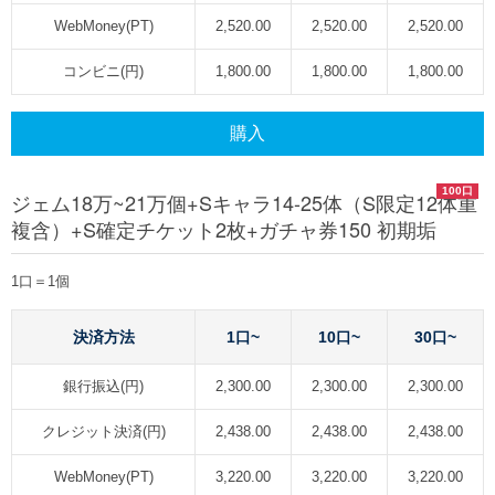
WebMoney(PT)
2,520.00
2,520.00
2,520.00
コンビニ(円)
1,800.00
1,800.00
1,800.00
購入
100口
ジェム18万~21万個+Sキャラ14-25体（S限定12体重
複含）+S確定チケット2枚+ガチャ券150 初期垢
1口＝1個
決済方法
1口~
10口~
30口~
銀行振込(円)
2,300.00
2,300.00
2,300.00
クレジット決済(円)
2,438.00
2,438.00
2,438.00
WebMoney(PT)
3,220.00
3,220.00
3,220.00