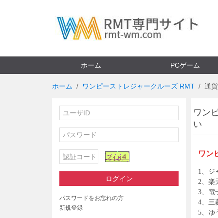
ホーム
PCゲーム
ホーム
ワンピーストレジャークルーズ RMT
通貨
ワン
い
ワン
1、ジ
ログイン
2、楽天
3、電子
パスワードをお忘れの方
4、三
新規登録
5、ゆ