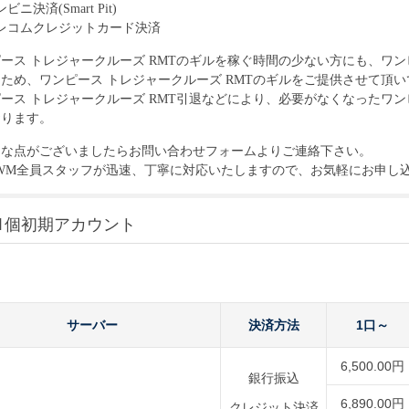
ビニ決済(Smart Pit)
レコムクレジットカード決済
ース トレジャークルーズ RMT
のギルを稼ぐ時間の少ない方にも、
ワン
くため、
ワンピース トレジャークルーズ RMT
のギルをご提供させて頂い
ース トレジャークルーズ RMT
引退などにより、必要がなくなった
ワン
おります。
明な点がございましたらお問い合わせフォームよりご連絡下さい。
-WM全員スタッフが迅速、丁寧に対応いたしますので、お気軽にお申し
1個初期アカウント
サーバー
決済方法
1口～
6,500.00円
銀行振込
6,890.00円
クレジット決済