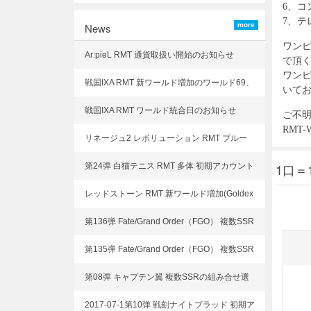
6、コン
7、テ
News
more
ワンピ
Ar:pieL RMT 通貨取扱い開始のお知らせ
で頂
ワンピ
戦国IXA RMT 新ワールド増加のワールド69、
いて
ワールド70
戦国IXA RMT ワールド統合日のお知らせ
ご不
RMT
リネージュ2 レボリューション RMT ブルー
ダイヤ、武器取り扱いを開始致しました
1口＝
第24弹 白猫テニス RMT 多体 初期アカウント
選択可能!
レッドストーン RMT 新ワールド増加(Goldex
perience)
第136弹 Fate/Grand Order（FGO） 複数SSR
の組み合せ選択可能!
第135弹 Fate/Grand Order（FGO） 複数SSR
の組み合せ選択可能!
第08弹 キャプテン翼 複数SSRの組み合せ選
択可能!
2017-07-1第10弹 戦刻ナイトブラッド 初期ア