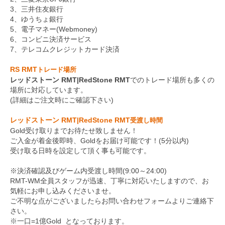
3、三井住友銀行
4、ゆうちょ銀行
5、電子マネー(Webmoney)
6、コンビニ決済サービス
7、テレコムクレジットカード決済
RS RMT
トレード場所
レッドストーン RMT|RedStone RMT
でのトレード場所も多くの
場所に対応しています。
(詳細はご注文時にご確認下さい)
レッドストーン RMT|RedStone RMT
受渡し時間
Gold受け取りまでお待たせ致しません！
ご入金が着金後即時、Goldをお届け可能です！(5分以内)
受け取る日時を設定して頂く事も可能です。
※決済確認及びゲーム内受渡し時間(9:00～24:00)
RMT-WM全員スタッフが迅速、丁寧に対応いたしますので、お
気軽にお申し込みくださいませ。
ご不明な点がございましたらお問い合わせフォームよりご連絡下
さい。
※一口=1億Gold となっております。