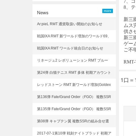
7、コン
8、
News
more
新三
Ar:pieL RMT 通貨取扱い開始のお知らせ
ムス
供さ
戦国IXA RMT 新ワールド増加のワールド69、
新三
ゲー
ワールド70
戦国IXA RMT ワールド統合日のお知らせ
ご不
リネージュ2 レボリューション RMT ブルー
RM
ダイヤ、武器取り扱いを開始致しました
第24弹 白猫テニス RMT 多体 初期アカウント
1口＝
選択可能!
レッドストーン RMT 新ワールド増加(Goldex
perience)
第136弹 Fate/Grand Order（FGO） 複数SSR
の組み合せ選択可能!
第135弹 Fate/Grand Order（FGO） 複数SSR
の組み合せ選択可能!
第08弹 キャプテン翼 複数SSRの組み合せ選
択可能!
2017-07-1第10弹 戦刻ナイトブラッド 初期ア