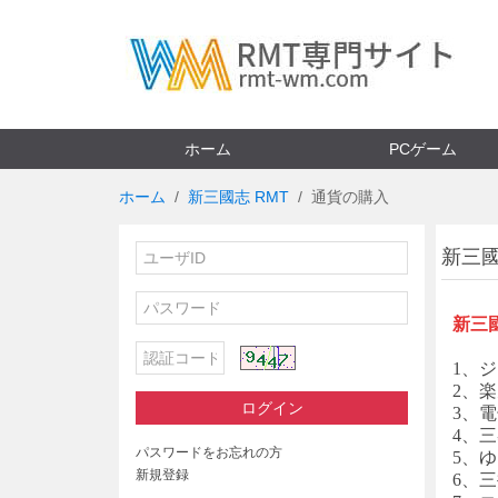
ホーム
PCゲーム
ホーム
新三國志 RMT
通貨の購入
新三國
新三
1、ジ
2、楽
ログイン
3、電
4、三
パスワードをお忘れの方
5、
新規登録
6、