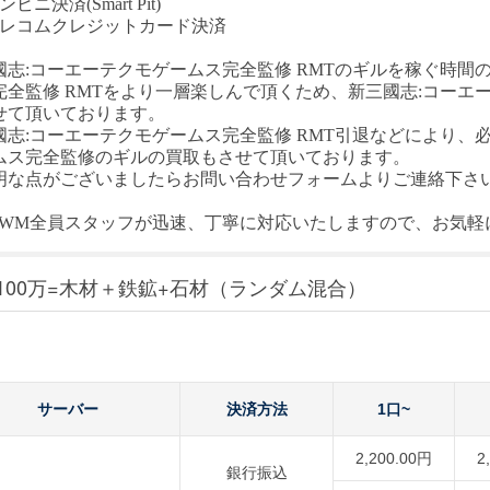
ビニ決済(Smart Pit)
テレコムクレジットカード決済
國志
:コーエーテクモゲームス完全監修
RMT
のギルを稼ぐ時間
完全監修
RM
T
をより一層楽しんで頂くため、
新三國志
:コーエ
せて頂いております。
國志
:コーエーテクモゲームス完全監修
RMT
引退などにより、
ムス完全監修
のギルの買取もさせて頂いております。
明な点がございましたらお問い合わせフォームよりご連絡下さ
T-WM全員スタッフが迅速、丁寧に対応いたしますので、お気
100万=木材＋鉄鉱+石材（ランダム混合）
サーバー
決済方法
1口~
2,200.00円
2
銀行振込