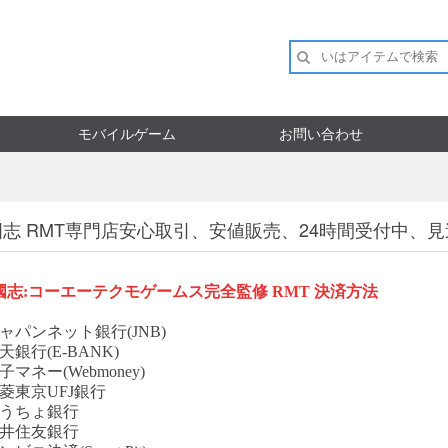
モバイルゲーム
お問い合わせ
志 RMT専門店安心取引、安値販売、24時間受付中、
國志
:コーエーテクモゲームス完全監修
RMT
決済方法
ャパンネット銀行(JNB)
天銀行(E-BANK)
子マネー(Webmoney)
菱東京UFJ銀行
ゆうちょ銀行
三井住友銀行