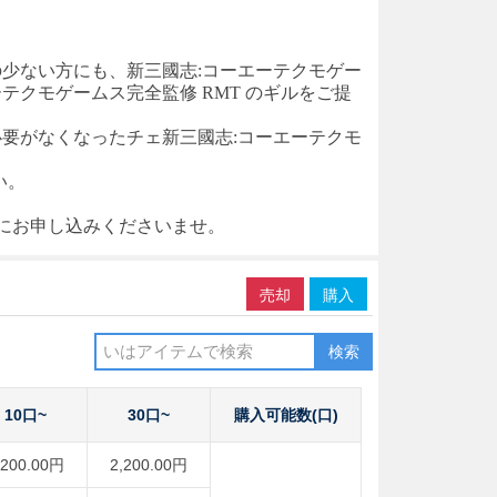
の少ない方にも、
新三國志
:コーエーテクモゲー
ーテクモゲームス完全監修
RMT
のギルをご提
必要がなくなった
チェ
新三國志
:コーエーテクモ
い。
軽にお申し込みくださいませ。
売却
購入
検索
10口~
30口~
購入可能数(口)
,200.00円
2,200.00円