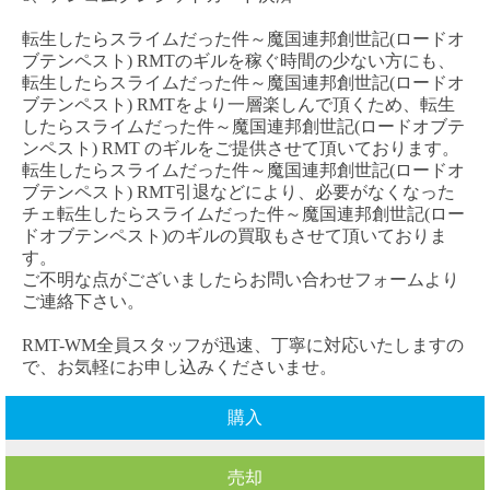
転生したらスライムだった件～魔国連邦創世記
(ロードオ
ブテンペスト)
RMT
のギルを稼ぐ時間の少ない方にも、
転生したらスライムだった件～魔国連邦創世記
(ロードオ
ブテンペスト)
RM
T
をより一層楽しんで頂くため、
転生
したらスライムだった件～魔国連邦創世記
(ロードオブテ
ンペスト)
RMT
のギルをご提供させて頂いております。
転生したらスライムだった件～魔国連邦創世記
(ロードオ
ブテンペスト)
RMT
引退などにより、必要がなくなった
チェ
転生したらスライムだった件～魔国連邦創世記
(ロー
ドオブテンペスト)
のギルの買取もさせて頂いておりま
す。
ご不明な点がございましたらお問い合わせフォームより
ご連絡下さい。
RMT-WM全員スタッフが迅速、丁寧に対応いたしますの
で、お気軽にお申し込みくださいませ。
購入
売却