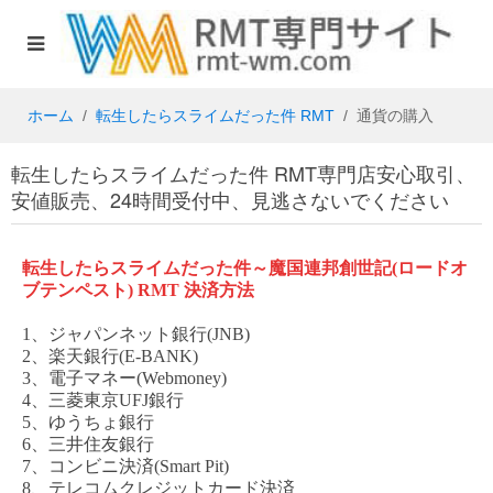
ホーム
転生したらスライムだった件 RMT
通貨の購入
転生したらスライムだった件 RMT専門店安心取引、
安値販売、24時間受付中、見逃さないでください
転生したらスライムだった件～魔国連邦創世記
(ロードオ
ブテンペスト)
RMT
決済方法
1、ジャパンネット銀行(JNB)
2、楽天銀行(E-BANK)
3、電子マネー(Webmoney)
4、三菱東京UFJ銀行
5、ゆうちょ銀行
6、三井住友銀行
7、コンビニ決済(Smart Pit)
8、テレコムクレジットカード決済