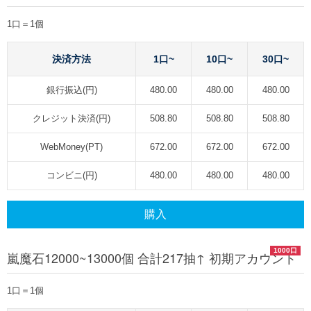
1口＝1個
決済方法
1口~
10口~
30口~
銀行振込(円)
480.00
480.00
480.00
クレジット決済(円)
508.80
508.80
508.80
WebMoney(PT)
672.00
672.00
672.00
コンビニ(円)
480.00
480.00
480.00
購入
1000口
嵐魔石12000~13000個 合計217抽↑ 初期アカウント
1口＝1個