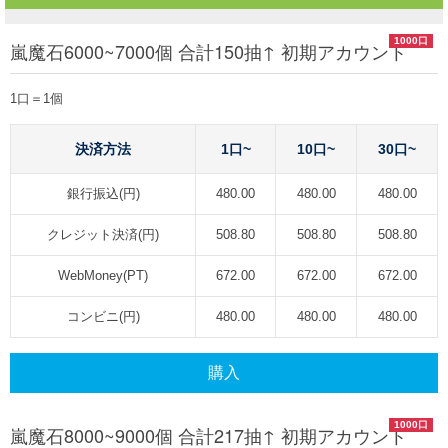
1000口
嵐魔石6000~7000個 合計150抽↑ 初期アカウント
1口＝1個
決済方法
1口~
10口~
30口~
銀行振込(円)
480.00
480.00
480.00
クレジット決済(円)
508.80
508.80
508.80
WebMoney(PT)
672.00
672.00
672.00
コンビニ(円)
480.00
480.00
480.00
購入
1000口
嵐魔石8000~9000個 合計217抽↑ 初期アカウント