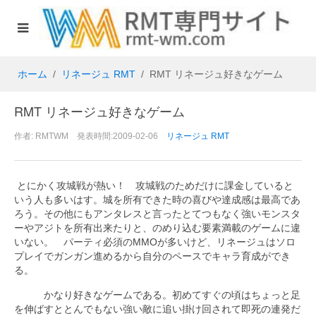
ホーム
リネージュ RMT
RMT リネージュ好きなゲーム
RMT リネージュ好きなゲーム
作者: RMTWM 発表時間:2009-02-06
リネージュ RMT
とにかく攻城戦が熱い！ 攻城戦のためだけに課金していると
いう人も多いはす。城を所有できた時の喜びや達成感は最高であ
ろう。その他にもアンタレスと言ったとてつもなく強いモンスタ
ーやアジトを所有出来たりと、のめり込む要素満載のゲームに違
いない。 パーティ必須のMMOが多いけど、リネージュはソロ
プレイでガンガン進めるから自分のペースでキャラ育成ができ
る。
かなり好きなゲームである。初めてすぐの頃はちょっと足
を伸ばすととんでもない強い敵に追い掛け回されて即死の連発だ