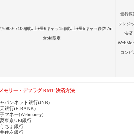
銀行振
クレジ
ヤ6900~7100個以上+星6キャラ15個以上+星5キャラ多数 An
決済
droid限定
WebMon
コンビ
O メモリー・デフラグ
RMT
決済方法
ャパンネット銀行(JNB)
天銀行(E-BANK)
子マネー(Webmoney)
菱東京UFJ銀行
ゆうちょ銀行
三井住友銀行