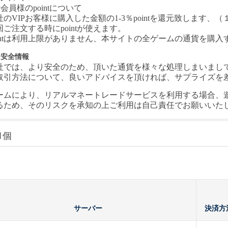
P会員様のpointについて
社の
VIPお客様に購入した金額の1-3％pointを還元致します、（１
回ご注文する時にpointが使えます。
ointは利用上限がありません、本サイトの全ゲームの通貨を購
引安全情報
社では、より安全のため、頂いた通貨を様々な処理しまいまし
取引方法について、良いアドバイスを頂ければ、サプライズを差し上
ームにより、リアルマネートレードサービスを利用する場合、
るため、そのリスクを承知の上ご利用は自己責任でお願いいた
1個
サーバー
決済方