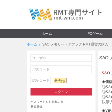
ホーム
PCゲーム
ホーム
SAO メモリー・デフラグ RMT通貨の購入
SAO
SA
◈価格
◎
S
ログイン
◎
S
◎
S
決済
パスワードをお忘れの方
新規登録
◈VI