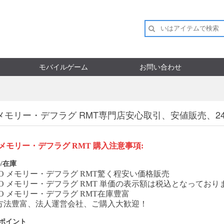
モバイルゲーム
お問い合わせ
 メモリー・デフラグ RMT専門店安心取引、安値販売、
O メモリー・デフラグ
RMT
購入注意事項
:
/在庫
AO メモリー・デフラグ
RMT
驚く程安い価格販売
AO メモリー・デフラグ
RMT
単価の表示額は税込となっており
AO メモリー・デフラグ
RMT
在庫豊富
方法豊富、法人運営会社、ご購入大歓迎！
Pポイント