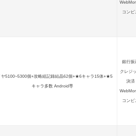
WebMon
コンビ
銀行振
クレジ
ヤ5100~5300個+攻略組記錄結晶62個+★6キャラ15体+★5
決済
キャラ多数 Android専
WebMon
コンビ