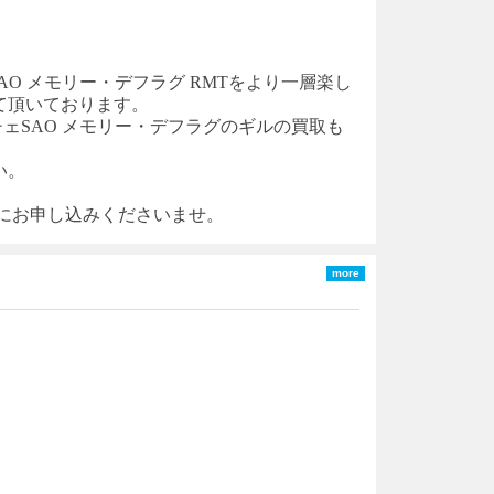
SAO メモリー・デフラグ
RM
T
をより一層楽し
て頂いております。
チェ
SAO メモリー・デフラグ
のギルの買取も
い。
軽にお申し込みくださいませ。
more