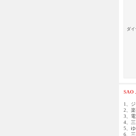
ダイ
SA
1、ジ
2、楽
3、電
4、三
5、
6、