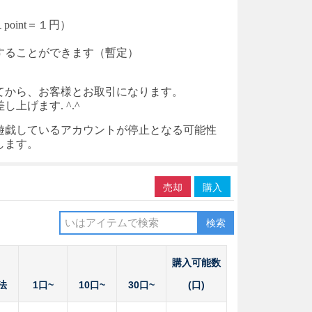
point＝１円）
入することができます（暫定）
てから、お客様とお取引になります。
げます. ^.^
遊戯しているアカウントが停止となる可能性
します。
売却
購入
検索
購入可能数
法
1口~
10口~
30口~
(口)