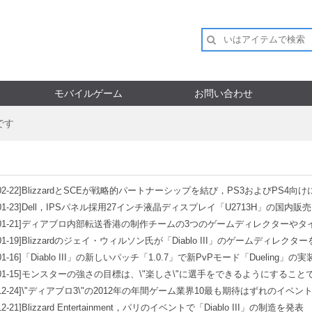
モバイルゲーム
お問い合わせ
】です
02-22]
BlizzardとSCEが戦略的パートナーシップを結び，PS3およびPS4向けに「D
01-23]
Dell，IPSパネル採用27インチ液晶ディスプレイ「U2713H」の国内販
01-21]
ディアブロ内部転送香港の制作チームの3つのゲームディレクターやタ
01-19]
Blizzardのジェイ・ウィルソン氏が「Diablo III」のゲームディレ
01-16]
「Diablo III」の新しいパッチ「1.0.7」で新PvPモード「Dueli
予定なる
01-15]
モンスターの強さの目標は、\"楽しさ\"に選手をできるようにすること
12-24]
\"ディアブロ3\"の2012年の年間ゲーム業界10最も期待はずれのイベ
12-21]
Blizzard Entertainment，パリのイベントで「Diablo III」の制造を発表