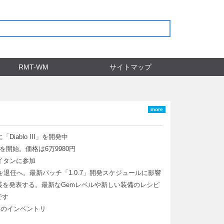
RMT-WM
サイトマップ
more
iablo III」を開発中
売を開始。価格は6万9980円
イタンに参加
クターを退任へ。最新パッチ「1.0.7」開発スケジュールに影響
ng」の実装を発表する。最新なGemレベルや新しい装備のレシピ
です
ントのインベントリ